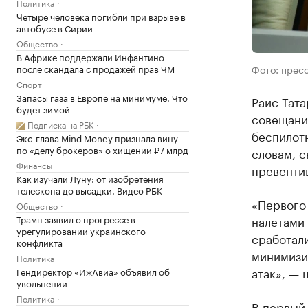
Политика
Четыре человека погибли при взрыве в
автобусе в Сирии
Общество
В Африке поддержали Инфантино
после скандала с продажей прав ЧМ
Фото: прес
Спорт
Запасы газа в Европе на минимуме. Что
Раис Тат
будет зимой
совещани
Подписка на РБК
беспилотн
Экс-глава Mind Money признала вину
по «делу брокеров» о хищении ₽7 млрд
словам, с
Финансы
превенти
Как изучали Луну: от изобретения
телескопа до высадки. Видео РБК
«Первого
Общество
Трамп заявил о прогрессе в
налетами 
урегулировании украинского
сработал
конфликта
минимизир
Политика
атак», — 
Гендиректор «ИжАвиа» объявил об
увольнении
Политика
В первый 