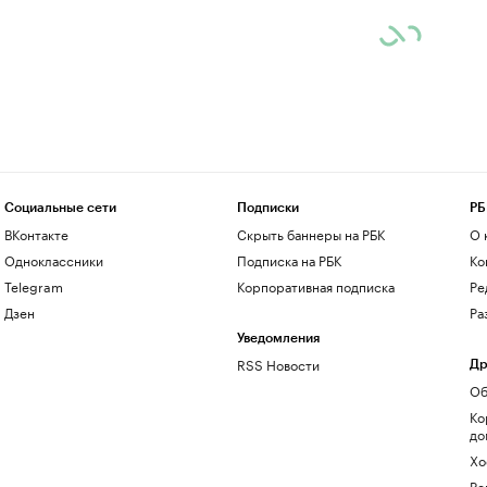
Социальные сети
Подписки
РБ
ВКонтакте
Скрыть баннеры на РБК
О 
Одноклассники
Подписка на РБК
Ко
Telegram
Корпоративная подписка
Ре
Дзен
Ра
Уведомления
RSS Новости
Др
Об
Ко
до
Хо
Ре