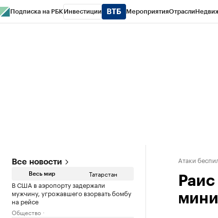
Подписка на РБК
Инвестиции
Мероприятия
Отрасли
Недви
РБК Life
Тренды
Визионеры
Национальные проекты
Город
Стиль
Кр
Спецпроекты СПб
Конференции СПб
Спецпроекты
Проверка конт
Атаки беспил
Все новости
Татарстан
Весь мир
Раис
В США в аэропорту задержали
мужчину, угрожавшего взорвать бомбу
мини
на рейсе
Общество