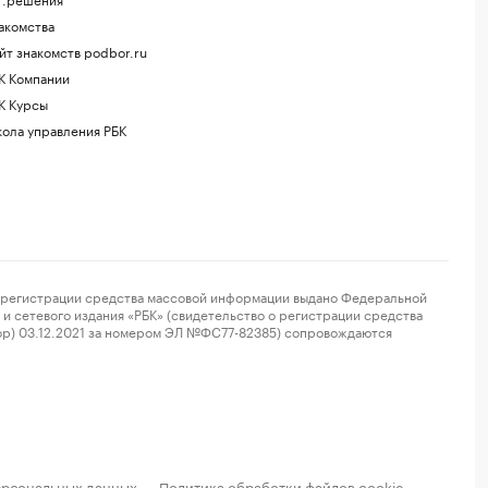
акомства
йт знакомств podbor.ru
К Компании
К Курсы
ола управления РБК
регистрации средства массовой информации выдано Федеральной
и сетевого издания «РБК» (свидетельство о регистрации средства
ор) 03.12.2021 за номером ЭЛ №ФС77-82385) сопровождаются
ерсональных данных
Политика обработки файлов cookie
·