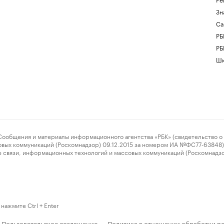
Зн
Са
РБ
РБ
Шк
ения и материалы информационного агентства «РБК» (свидетельство о 
овых коммуникаций (Роскомнадзор) 09.12.2015 за номером ИА №ФС77-63848) 
 связи, информационных технологий и массовых коммуникаций (Роскомнадз
нажмите Ctrl + Enter
Пользовательское соглашение
Политика в отношении обработки п
·