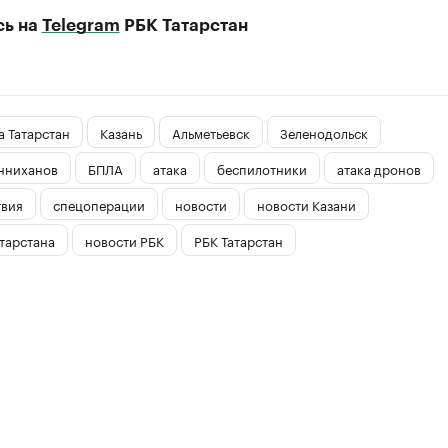
сь на
Telegram
РБК Татарстан
 Татарстан
Казань
Альметьевск
Зеленодольск
нниханов
БПЛА
атака
беспилотники
атака дронов
вия
спецоперации
новости
новости Казани
тарстана
новости РБК
РБК Татарстан