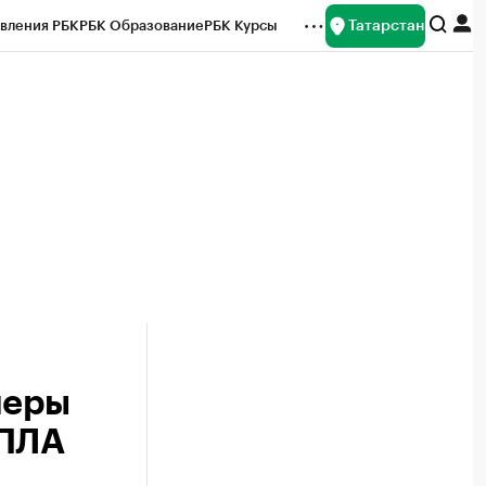
Татарстан
вления РБК
РБК Образование
РБК Курсы
рейтинги
Франшизы
Газета
ок наличной валюты
меры
БПЛА