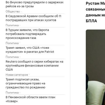
Во Внуково предупредили о задержках
Рустам Ми
рейсов из-за грозы
связанные
Общество
В Саудовской Аравии сообщили об 11
данным ми
пострадавших при атаках хуситов
БПЛА
Политика
В Турции заявили, что Европа
потребовала подтверждать
происхождение газа
Политика
Трамп заявил, что США «тоже
нуждаются» в ракетах для Patriot
Политика
Reuters сообщил о серии кибератак на
крупнейшие финансовые компании
США
Новая категория
Трамп подписал указы,
ограничивающие право на
гражданство по рождению
Политика
В Пензенской области ввели план
«Ковер»