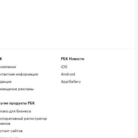
К
РБК Новости
компании
iOS
нтактная информация
Android
дакция
AppGallery
змещение рекламы
угие продукты РБК
лако для бизнеса
рпоративный регистратор
менов
стинг сайтов
г.решения