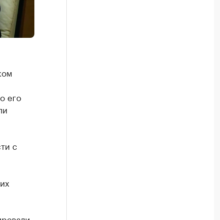
ком
о его
ли
ти с
тих
ировали