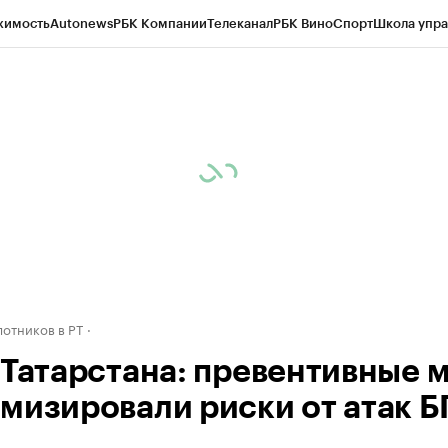
жимость
Autonews
РБК Компании
Телеканал
РБК Вино
Спорт
Школа упра
ипто
РБК Бизнес-среда
Дискуссионный клуб
Исследования
Кредитные 
рагентов
Политика
Экономика
Бизнес
Технологии и медиа
Финансы
Рын
отников в РТ
 Татарстана: превентивные 
мизировали риски от атак 