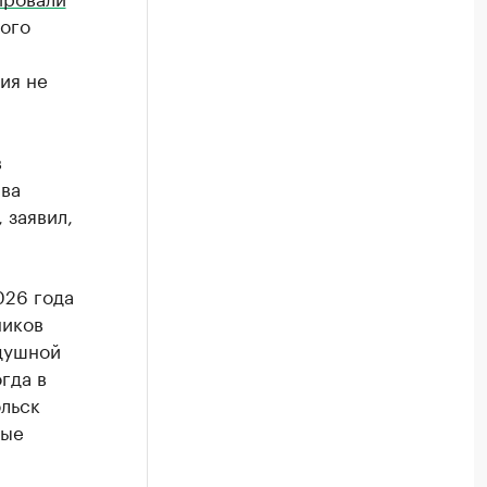
рого
ия не
в
ава
 заявил,
026 года
ников
здушной
огда в
ольск
ные