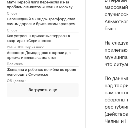
Матч Первой лиги перенесли из-за
массовый 
проблем с вылетом «Сочи» в Москву
случилось
Спорт
Перешедший в «Лидс» Траффорд стал
Альметьев
самым дорогим британским вратарем
было.
Спорт
Как устроены приватные террасы в
квартирах «Серии плюс»
На следу
РБК и ПИК Серия плюс
прилегающ
Аэропорт Домодедово открыли для
муниципа
приема и вылета самолетов
что ситуа
Политика
Женщина и ребенок погибли во время
непогоды в Смоленске
По данны
Общество
над терр
Загрузить еще
самолетно
обороны п
республик
(действов
Челны и Н