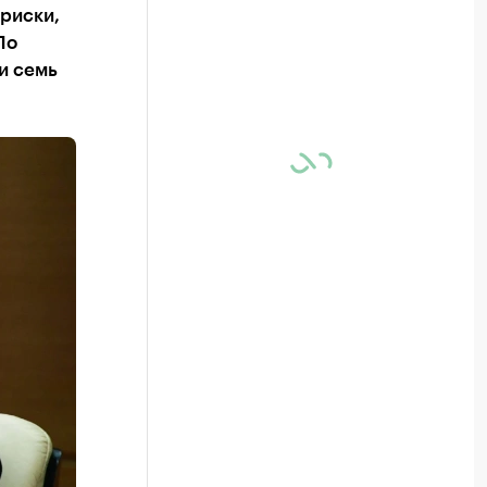
риски,
По
и семь