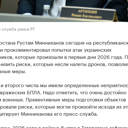
с-служба раиса РТ
арстана Рустам Минниханов сегодня на республиканс
и прокомментировал попытки атак украинских
иков, которые произошли в первые дни 2026 года. П
низить риски, которые несли налеты дронов, позволи
вные меры.
 и второго числа мы имели определенные неприятнос
вражеских БПЛА. Надо отметить, что очень достойно
и военные. Превентивные меры подготовки объектов
овали риски, которые могли произойти исходя из э
цитирует Минниханова его пресс-служба.
день 2026 года в районе 8 утра в Татарстане
зафикс