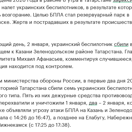
налет украинских беспилотников, в результате кото
 возгорание. Целью БПЛА стал резервуарный парк в
ске. Жертв и пострадавших в результате происшеств
ющий день, 2 января, украинский беспилотник
сбили
ем к Казани Зеленодольском районе Татарстана. Гл
литета Михаил Афанасьев, комментируя случившееся,
ция находится под контролем.
м министерства обороны России, в первые два дня 2
иторией Татарстана сбили семь украинских беспилот
го типа. Пять из них дежурные средства противово
ерехватили и уничтожили 1 января,
два
– 2 января, к
е объявляли угрозу атаки БПЛА на Казань и Зеленод
ала с 14:26 до 16:47), а позднее на Елабугу, Набереж
ижнекамск (с 17:25 до 17:38).