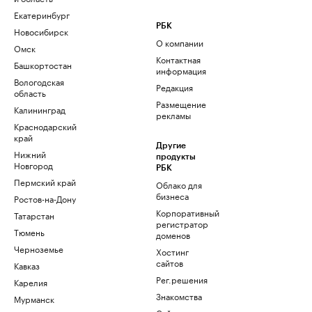
Екатеринбург
РБК
Новосибирск
О компании
Омск
Контактная
Башкортостан
информация
Вологодская
Редакция
область
Размещение
Калининград
рекламы
Краснодарский
край
Другие
Нижний
продукты
Новгород
РБК
Пермский край
Облако для
бизнеса
Ростов-на-Дону
Корпоративный
Татарстан
регистратор
Тюмень
доменов
Черноземье
Хостинг
сайтов
Кавказ
Рег.решения
Карелия
Знакомства
Мурманск