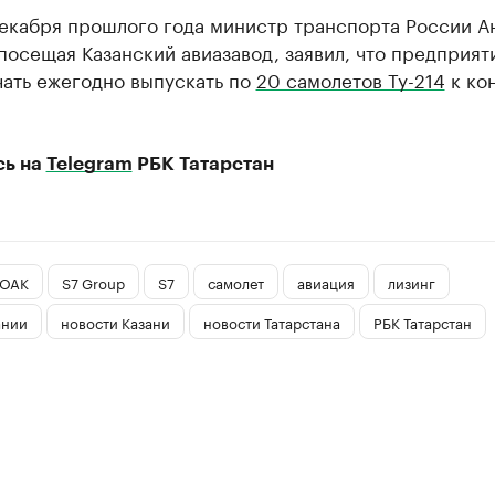
декабря прошлого года министр транспорта России А
посещая Казанский авиазавод, заявил, что предприят
чать ежегодно выпускать по
20 самолетов Ту-214
к ко
сь на
Telegram
РБК Татарстан
ОАК
S7 Group
S7
самолет
авиация
лизинг
ании
новости Казани
новости Татарстана
РБК Татарстан