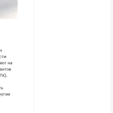
н
сти
ают на
антов
ТК).
ть
ругие