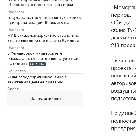
Шереметьево иностранным лицам
«Меморан
Политика
период. Т
Государство получит «золотую акцию»
Объедине
при приватизации Шереметьево
облик Ту
Политика
МИД отказался зеркально отвечать на
документа
«театральный жест» властей Румынии
213 пасс
Политика
В Финансовом университете
рассказали, куда отправят студентов
Лизингов
по обмену
РАДИО
проекта, 
Общество
новых лай
УЕФА заподозрил Инфантино в
занижении цены на права ЧМ
авторизо
Спорт
воздушных
подготовк
Загрузить еще
На данны
полность
предприя