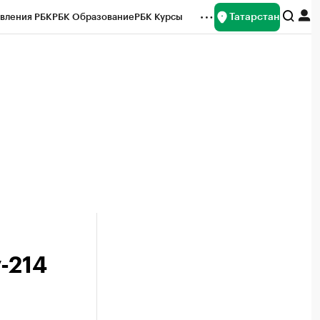
Татарстан
вления РБК
РБК Образование
РБК Курсы
рейтинги
Франшизы
Газета
ок наличной валюты
-214