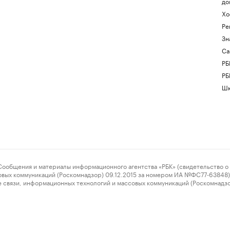
до
Хо
Ре
Зн
Са
РБ
РБ
Шк
ения и материалы информационного агентства «РБК» (свидетельство о 
овых коммуникаций (Роскомнадзор) 09.12.2015 за номером ИА №ФС77-63848) 
 связи, информационных технологий и массовых коммуникаций (Роскомнадз