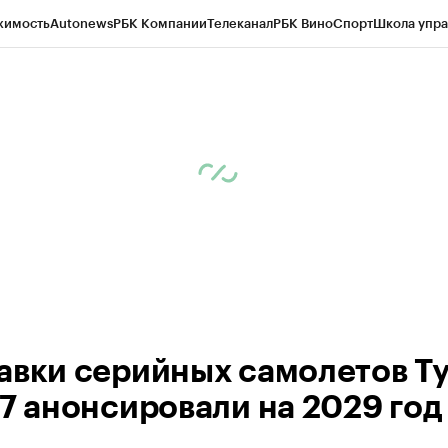
жимость
Autonews
РБК Компании
Телеканал
РБК Вино
Спорт
Школа упра
ипто
РБК Бизнес-среда
Дискуссионный клуб
Исследования
Кредитные 
рагентов
Политика
Экономика
Бизнес
Технологии и медиа
Финансы
Рын
авки серийных самолетов Ту
S7 анонсировали на 2029 год