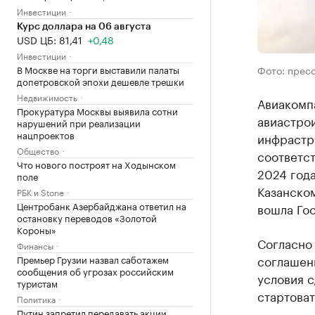
Инвестиции
Курс доллара на 06 августа
USD ЦБ: 81,41
+0,48
Инвестиции
В Москве на торги выставили палаты
Фото: прес
допетровской эпохи дешевле трешки
Недвижимость
Авиакомпа
Прокуратура Москвы выявила сотни
авиастрои
нарушений при реализации
нацпроектов
инфрастр
Общество
соответс
Что нового построят на Ходынском
2024 года
поле
Казанском
РБК и Stone
Центробанк Азербайджана ответил на
вошла Гос
остановку переводов «Золотой
Короны»
Согласно 
Финансы
соглашени
Премьер Грузии назвал саботажем
сообщения об угрозах российским
условия с
туристам
стартоват
Политика
Путин запретил передавать акции