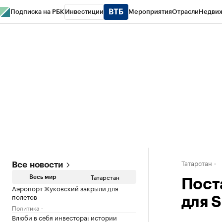
Подписка на РБК
Инвестиции
Мероприятия
Отрасли
Недви
РБК Life
Тренды
Визионеры
Национальные проекты
Город
Стиль
Кр
Спецпроекты СПб
Конференции СПб
Спецпроекты
Проверка конт
Татарстан
Все новости
Татарстан
Весь мир
Пост
Аэропорт Жуковский закрыли для
полетов
для 
Политика
Влюби в себя инвестора: истории