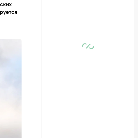
рских
ируется