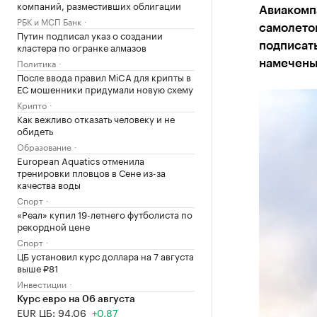
компаний, разместивших облигации
Авиакомпа
РБК и МСП Банк
самолетов
Путин подписал указ о создании
кластера по огранке алмазов
подписать
Политика
намечены
После ввода правил MiCA для крипты в
ЕС мошенники придумали новую схему
Крипто
Как вежливо отказать человеку и не
обидеть
Образование
European Aquatics отменила
тренировки пловцов в Сене из-за
качества воды
Спорт
«Реал» купил 19-летнего футболиста по
рекордной цене
Спорт
ЦБ установил курс доллара на 7 августа
выше ₽81
Инвестиции
Курс евро на 06 августа
EUR ЦБ: 94,06
+0,87