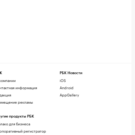
К
РБК Новости
компании
iOS
нтактная информация
Android
дакция
AppGallery
змещение рекламы
угие продукты РБК
лако для бизнеса
рпоративный регистратор