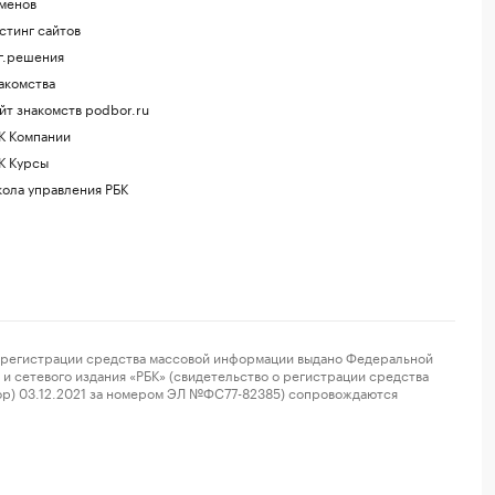
менов
стинг сайтов
г.решения
акомства
йт знакомств podbor.ru
К Компании
К Курсы
ола управления РБК
регистрации средства массовой информации выдано Федеральной
и сетевого издания «РБК» (свидетельство о регистрации средства
ор) 03.12.2021 за номером ЭЛ №ФС77-82385) сопровождаются