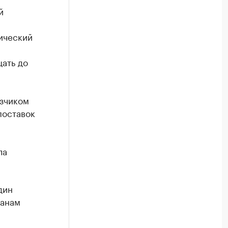
й
ический
щать до
азчиком
поставок
ла
дин
ланам