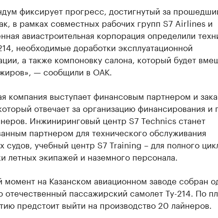
дум фиксирует прогресс, достигнутый за прошедши
ак, в рамках совместных рабочих групп S7 Airlines и
нная авиастроительная корпорация определили техн
-214, необходимые доработки эксплуатационной
ции, а также компоновку салона, который будет вме
ажиров», — сообщили в ОАК.
ая компания выступает финансовым партнером и зак
который отвечает за организацию финансирования и 
неров. Инжиниринговый центр S7 Technics станет
ванным партнером для технического обслуживания
 судов, учебный центр S7 Training – для полного цик
и летных экипажей и наземного персонала.
й момент на Казанском авиационном заводе собран о
ю отечественный пассажирский самолет Ту-214. По п
тию предстоит выйти на производство 20 лайнеров.