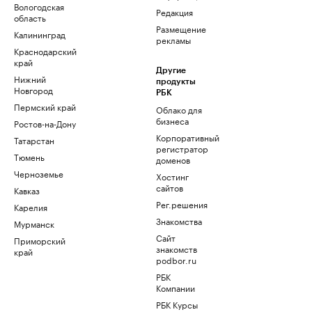
Вологодская
Редакция
область
Размещение
Калининград
рекламы
Краснодарский
край
Другие
Нижний
продукты
Новгород
РБК
Пермский край
Облако для
бизнеса
Ростов-на-Дону
Корпоративный
Татарстан
регистратор
Тюмень
доменов
Черноземье
Хостинг
сайтов
Кавказ
Рег.решения
Карелия
Знакомства
Мурманск
Сайт
Приморский
знакомств
край
podbor.ru
РБК
Компании
РБК Курсы