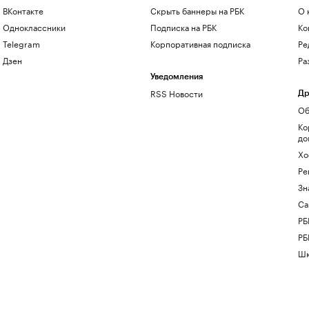
ВКонтакте
Скрыть баннеры на РБК
О 
Одноклассники
Подписка на РБК
Ко
Telegram
Корпоративная подписка
Ре
Дзен
Ра
Уведомления
RSS Новости
Др
Об
Ко
до
Хо
Ре
Зн
Са
РБ
РБ
Шк