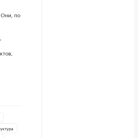
 Они, по
,
ктов,
уктура