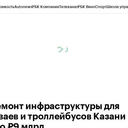
жимость
Autonews
РБК Компании
Телеканал
РБК Вино
Спорт
Школа упра
ипто
РБК Бизнес-среда
Дискуссионный клуб
Исследования
Кредитные 
рагентов
Политика
Экономика
Бизнес
Технологии и медиа
Финансы
Рын
емонт инфраструктуры для
ваев и троллейбусов Казани
о ₽9 млрд