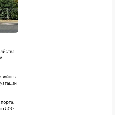
зяйства
й
амвайных
луатации
спорта.
ло 500