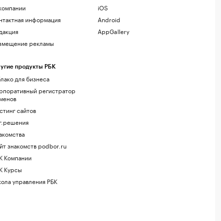
компании
iOS
нтактная информация
Android
дакция
AppGallery
змещение рекламы
угие продукты РБК
лако для бизнеса
рпоративный регистратор
менов
стинг сайтов
г.решения
акомства
йт знакомств podbor.ru
К Компании
К Курсы
ола управления РБК