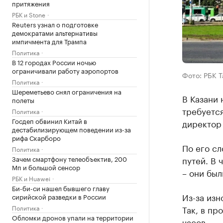
притяжения
РБК и Stone
Reuters узнал о подготовке
демократами альтернативы
импичмента для Трампа
Политика
В 12 городах России ночью
ограничивали работу аэропортов
Фото: РБК 
Политика
Шереметьево снял ограничения на
В Казани 
полеты
требуется
Политика
Госдеп обвинил Китай в
директор
дестабилизирующем поведении из-за
рифа Скарборо
По его сл
Политика
Зачем смартфону телеобъектив, 200
путей. В 
Мп и большой сенсор
– они был
РБК и Huawei
Би-би-си нашел бывшего главу
Из-за изн
сирийской разведки в России
Политика
Так, в п
Обломки дронов упали на территории
часов.