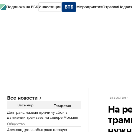
Подписка на РБК
Инвестиции
Мероприятия
Отрасли
Недви
РБК Life
Тренды
Визионеры
Национальные проекты
Город
Стиль
Кр
Спецпроекты СПб
Конференции СПб
Спецпроекты
Проверка конт
Татарстан
Все новости
Татарстан
Весь мир
На р
Дептранс назвал причину сбоя в
движении трамваев на севере Москвы
трам
Общество
Александрова обыграла первую
нужн