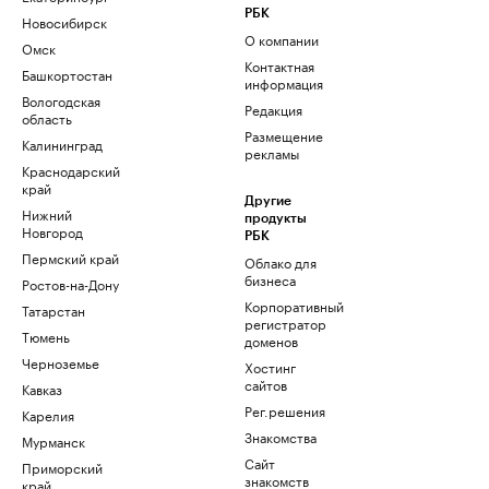
РБК
Новосибирск
О компании
Омск
Контактная
Башкортостан
информация
Вологодская
Редакция
область
Размещение
Калининград
рекламы
Краснодарский
край
Другие
Нижний
продукты
Новгород
РБК
Пермский край
Облако для
бизнеса
Ростов-на-Дону
Корпоративный
Татарстан
регистратор
Тюмень
доменов
Черноземье
Хостинг
сайтов
Кавказ
Рег.решения
Карелия
Знакомства
Мурманск
Сайт
Приморский
знакомств
край