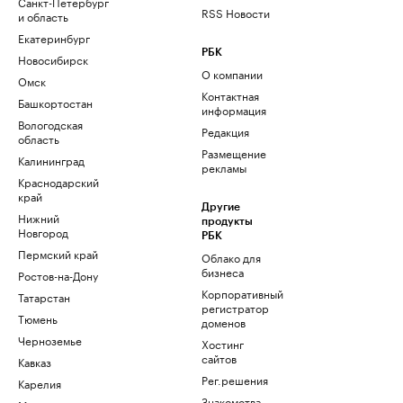
Санкт-Петербург
RSS Новости
и область
Екатеринбург
РБК
Новосибирск
О компании
Омск
Контактная
Башкортостан
информация
Вологодская
Редакция
область
Размещение
Калининград
рекламы
Краснодарский
край
Другие
Нижний
продукты
Новгород
РБК
Пермский край
Облако для
бизнеса
Ростов-на-Дону
Корпоративный
Татарстан
регистратор
Тюмень
доменов
Черноземье
Хостинг
сайтов
Кавказ
Рег.решения
Карелия
Знакомства