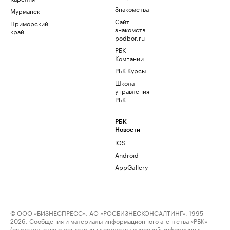
Знакомства
Мурманск
Сайт
Приморский
знакомств
край
podbor.ru
РБК
Компании
РБК Курсы
Школа
управления
РБК
РБК
Новости
iOS
Android
AppGallery
© ООО «БИЗНЕСПРЕСС», АО «РОСБИЗНЕСКОНСАЛТИНГ», 1995–
2026. Сообщения и материалы информационного агентства «РБК»
(свидетельство о регистрации средства массовой информации