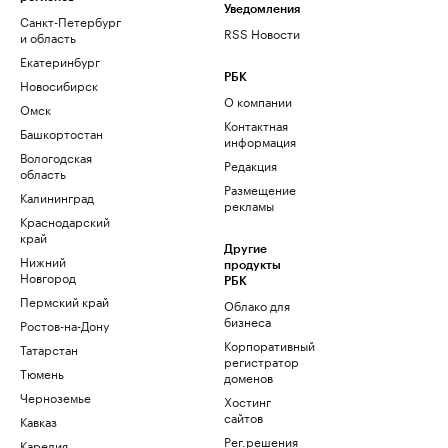
Уведомления
Санкт-Петербург
RSS Новости
и область
Екатеринбург
РБК
Новосибирск
О компании
Омск
Контактная
Башкортостан
информация
Вологодская
Редакция
область
Размещение
Калининград
рекламы
Краснодарский
край
Другие
Нижний
продукты
Новгород
РБК
Пермский край
Облако для
бизнеса
Ростов-на-Дону
Корпоративный
Татарстан
регистратор
Тюмень
доменов
Черноземье
Хостинг
сайтов
Кавказ
Рег.решения
Карелия