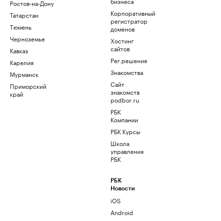
бизнеса
Ростов-на-Дону
Корпоративный
Татарстан
регистратор
Тюмень
доменов
Черноземье
Хостинг
сайтов
Кавказ
Рег.решения
Карелия
Знакомства
Мурманск
Сайт
Приморский
знакомств
край
podbor.ru
РБК
Компании
РБК Курсы
Школа
управления
РБК
РБК
Новости
iOS
Android