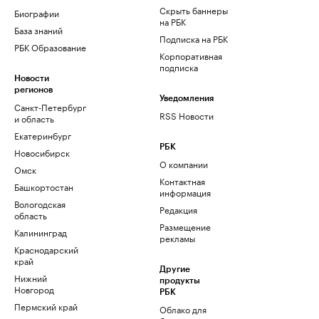
Скрыть баннеры
Биографии
на РБК
База знаний
Подписка на РБК
РБК Образование
Корпоративная
подписка
Новости
регионов
Уведомления
Санкт-Петербург
RSS Новости
и область
Екатеринбург
РБК
Новосибирск
О компании
Омск
Контактная
Башкортостан
информация
Вологодская
Редакция
область
Размещение
Калининград
рекламы
Краснодарский
край
Другие
Нижний
продукты
Новгород
РБК
Пермский край
Облако для