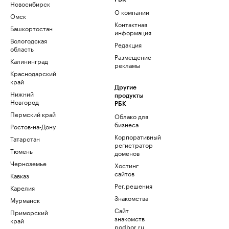
Новосибирск
О компании
Омск
Контактная
Башкортостан
информация
Вологодская
Редакция
область
Размещение
Калининград
рекламы
Краснодарский
край
Другие
Нижний
продукты
Новгород
РБК
Пермский край
Облако для
бизнеса
Ростов-на-Дону
Корпоративный
Татарстан
регистратор
Тюмень
доменов
Черноземье
Хостинг
сайтов
Кавказ
Рег.решения
Карелия
Знакомства
Мурманск
Сайт
Приморский
знакомств
край
podbor.ru