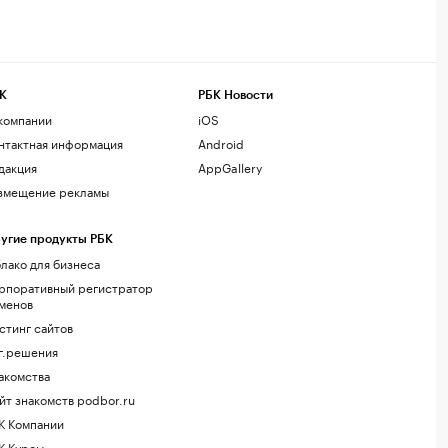
К
РБК Новости
компании
iOS
нтактная информация
Android
дакция
AppGallery
змещение рекламы
угие продукты РБК
лако для бизнеса
рпоративный регистратор
менов
стинг сайтов
г.решения
акомства
йт знакомств podbor.ru
К Компании
К Курсы