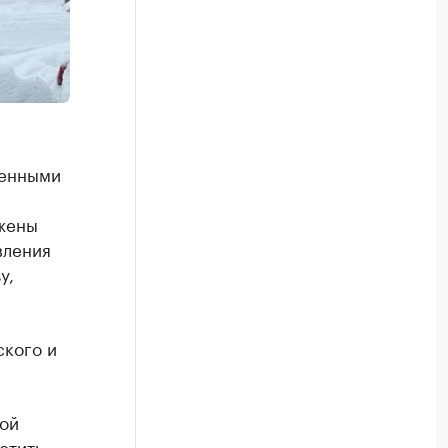
ченными
ожены
вления
у,
ского и
ой
стить