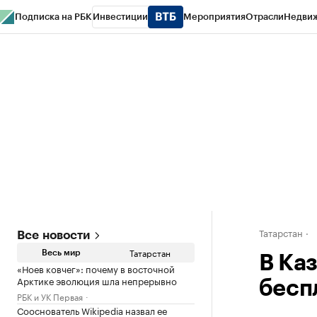
Подписка на РБК
Инвестиции
Мероприятия
Отрасли
Недви
РБК Life
Тренды
Визионеры
Национальные проекты
Город
Стиль
Кр
Спецпроекты СПб
Конференции СПб
Спецпроекты
Проверка конт
Татарстан
Все новости
Татарстан
Весь мир
В Ка
«Ноев ковчег»: почему в восточной
Арктике эволюция шла непрерывно
бесп
РБК и УК Первая
Сооснователь Wikipedia назвал ее