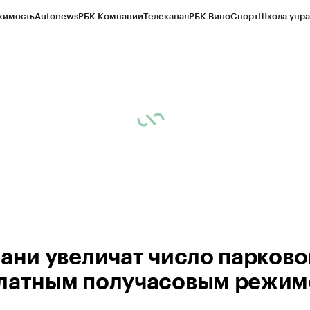
жимость
Autonews
РБК Компании
Телеканал
РБК Вино
Спорт
Школа упра
ипто
РБК Бизнес-среда
Дискуссионный клуб
Исследования
Кредитные 
рагентов
Политика
Экономика
Бизнес
Технологии и медиа
Финансы
Рын
зани увеличат число парково
латным получасовым режи