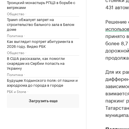
Троицкий монастырь РПЦЗ в борьбе с
431 авто
ветряками
Общество
Трамп обжалует запрет на
Решение 
строительство бального зала в Белом
использо
доме
принято в
Политика
Как выглядит портрет абитуриента в
более 8,7
2026 году. Видео РБК
дорожной 
Общество
продолжа
В США рассказали, как помогли
снарядам из Сербии попасть на
Украину
Для их ра
Политика
дифферен
Будущее Ходынского поля: от пашни и
аэродрома до города в городе
зависимос
РБК и Stone
взимается
паркинг р
Загрузить еще
Татарста
муниципа