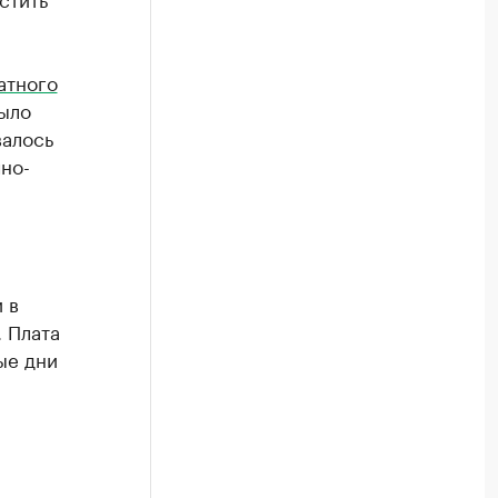
атного
ыло
валось
но-
 в
 Плата
ые дни