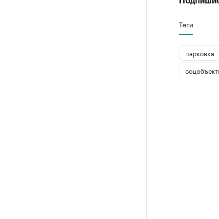
Подпиши
Теги
парковка
соцобъект