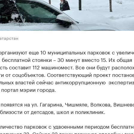
Татарстан
 организуют еще 10 муниципальных парковок с увели
бесплатной стоянки – 30 минут вместо 15. Их общая
ть составит 112 машиномест. Все они будут распол
ти от соцобъектов. Соответствующий проект постано
льных властей сейчас антикоррупционную экспертиз
 портал мэрии города.
появятся на ул. Гагарина, Чишмяле, Волкова, Вишнев
близости от детсадов, школ и поликлиник.
личество парковок с удвоенными периодом бесплатн
остигнет 32. Сейчас 22 таких паркинга способны вме