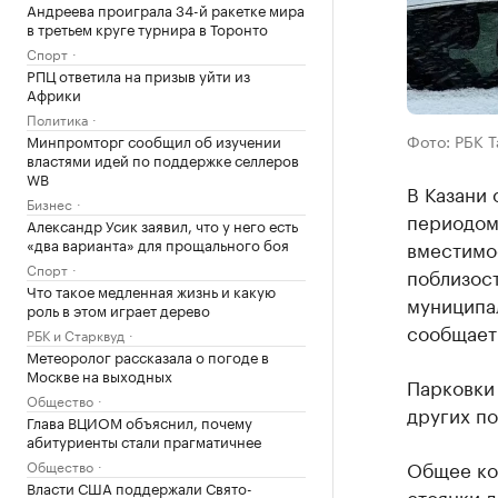
Андреева проиграла 34-й ракетке мира
в третьем круге турнира в Торонто
Спорт
РПЦ ответила на призыв уйти из
Африки
Политика
Фото: РБК 
Минпромторг сообщил об изучении
властями идей по поддержке селлеров
WB
В Казани
Бизнес
периодом 
Александр Усик заявил, что у него есть
«два варианта» для прощального боя
вместимос
Спорт
поблизос
Что такое медленная жизнь и какую
муниципа
роль в этом играет дерево
сообщает
РБК и Старквуд
Метеоролог рассказала о погоде в
Москве на выходных
Парковки 
Общество
других по
Глава ВЦИОМ объяснил, почему
абитуриенты стали прагматичнее
Общее ко
Общество
Власти США поддержали Свято-
стоянки д