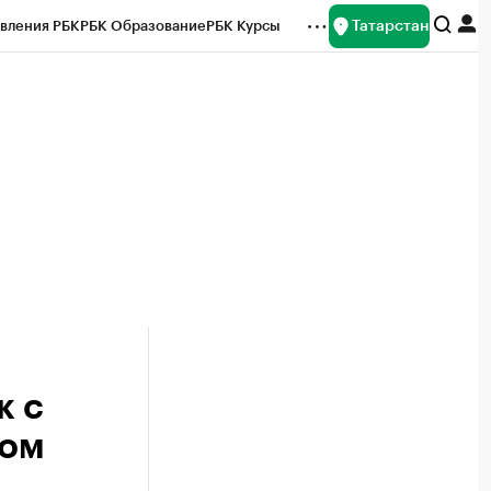
Татарстан
вления РБК
РБК Образование
РБК Курсы
рейтинги
Франшизы
Газета
ок наличной валюты
к с
мом