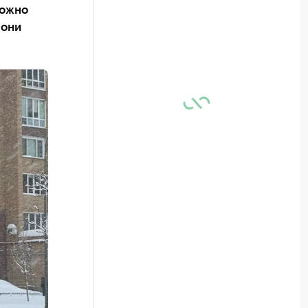
можно
 они