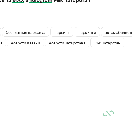
сь на
MAX
и
Telegram
РБК Татарстан
бесплатная парковка
паркинг
паркинги
автомобилист
ы
новости Казани
новости Татарстана
РБК Татарстан