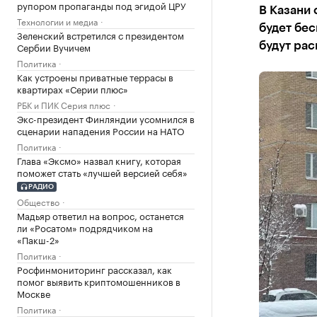
рупором пропаганды под эгидой ЦРУ
В Казани 
Технологии и медиа
будет бес
Зеленский встретился с президентом
Сербии Вучичем
будут рас
Политика
Как устроены приватные террасы в
квартирах «Серии плюс»
РБК и ПИК Серия плюс
Экс-президент Финляндии усомнился в
сценарии нападения России на НАТО
Политика
Глава «Эксмо» назвал книгу, которая
поможет стать «лучшей версией себя»
РАДИО
Общество
Мадьяр ответил на вопрос, останется
ли «Росатом» подрядчиком на
«Пакш-2»
Политика
Росфинмониторинг рассказал, как
помог выявить криптомошенников в
Москве
Политика