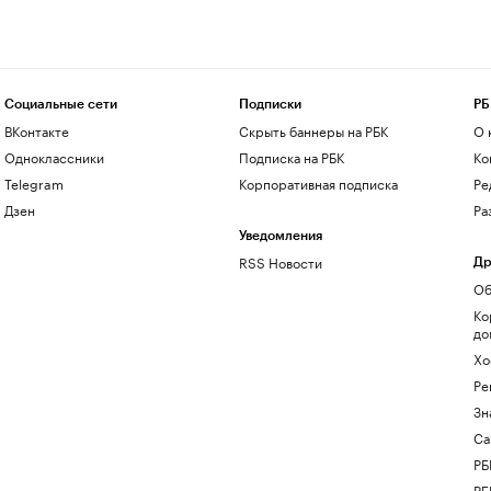
Социальные сети
Подписки
РБ
ВКонтакте
Скрыть баннеры на РБК
О 
Одноклассники
Подписка на РБК
Ко
Telegram
Корпоративная подписка
Ре
Дзен
Ра
Уведомления
RSS Новости
Др
Об
Ко
до
Хо
Ре
Зн
Са
РБ
РБ