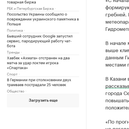
товарная биржа
формирую
РБК и Петербургская Биржа
гребней.
Посольство Украины сообщило о
повреждении украинского памятника в
метеопар
Польше
Гидромет
Политика
Бывший сотрудник Google запустил
сервис, пародирующий работу чат-
В начале 
бота
выше кли
Тренды
данным Ги
Хавбек «Ахмата» отстранен на два
матча за удар локтем игрока
местами п
«Спартака»
Спорт
В Казани 
В Германии при столкновении двух
трамваев пострадали 25 человек
рассказы
Общество
города Се
повышатьс
Загрузить еще
положител
«По прогн
но погода