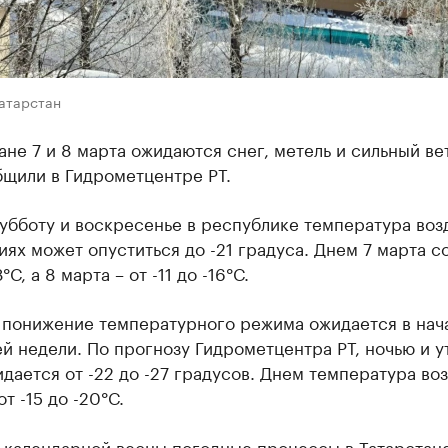
Татарстан
ане 7 и 8 марта ожидаются снег, метель и сильный ве
бщили в Гидрометцентре РТ.
убботу и воскресенье в республике температура воз
ях может опуститься до -21 градуса. Днем 7 марта с
8°С, а 8 марта – от -11 до -16°С.
 понижение температурного режима ожидается в нач
 недели. По прогнозу Гидрометцентра РТ, ночью и у
дается от -22 до -27 градусов. Днем температура во
т -15 до -20°С.
а календарной весны погодные процессы в Татарстан