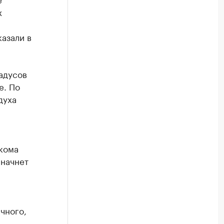
х
азали в
адусов
е. По
духа
кома
 начнет
чного,