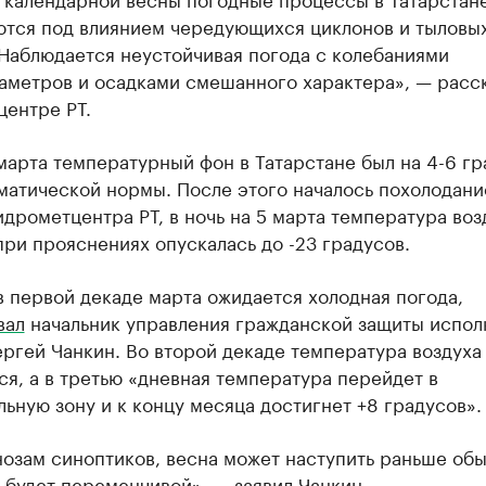
тся под влиянием чередующихся циклонов и тыловы
 Наблюдается неустойчивая погода с колебаниями
аметров и осадками смешанного характера», — расск
центре РТ.
марта температурный фон в Татарстане был на 4-6 гр
матической нормы. После этого началось похолодани
дрометцентра РТ, в ночь на 5 марта температура воз
ри прояснениях опускалась до -23 градусов.
в первой декаде марта ожидается холодная погода,
вал
начальник управления гражданской защиты испол
ргей Чанкин. Во второй декаде температура воздуха
я, а в третью «дневная температура перейдет в
ьную зону и к концу месяца достигнет +8 градусов».
озам синоптиков, весна может наступить раньше обы
 будет переменчивой», — заявил Чанкин.