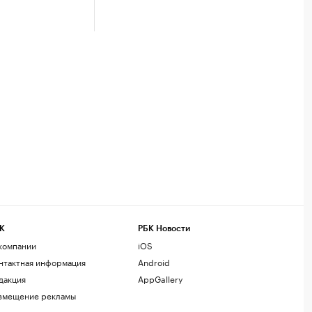
К
РБК Новости
компании
iOS
нтактная информация
Android
дакция
AppGallery
змещение рекламы