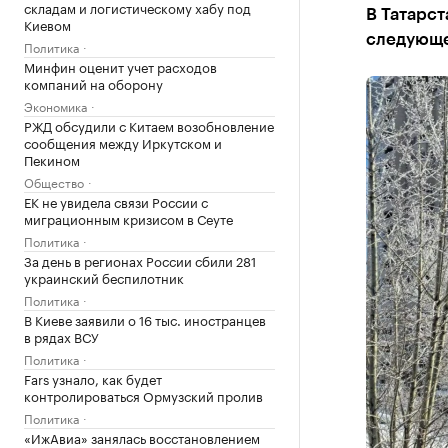
складам и логистическому хабу под
В Татарст
Киевом
следующей
Политика
Минфин оценит учет расходов
компаний на оборону
Экономика
РЖД обсудили с Китаем возобновление
сообщения между Иркутском и
Пекином
Общество
ЕК не увидела связи России с
миграционным кризисом в Сеуте
Политика
За день в регионах России сбили 281
украинский беспилотник
Политика
В Киеве заявили о 16 тыс. иностранцев
в рядах ВСУ
Политика
Fars узнало, как будет
контролироваться Ормузский пролив
Политика
«ИжАвиа» занялась восстановлением