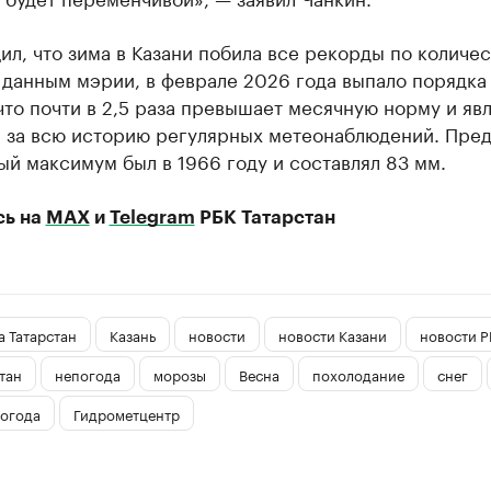
л, что зима в Казани побила все рекорды по количес
 данным мэрии, в феврале 2026 года выпало порядка
что почти в 2,5 раза превышает месячную норму и яв
 за всю историю регулярных метеонаблюдений. Пре
й максимум был в 1966 году и составлял 83 мм.
сь на
MAX
и
Telegram
РБК Татарстан
 Татарстан
Казань
новости
новости Казани
новости Р
тан
непогода
морозы
Весна
похолодание
снег
огода
Гидрометцентр