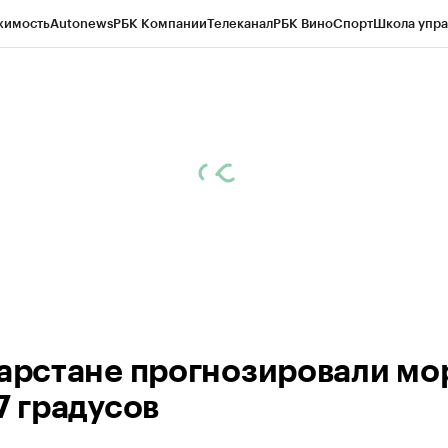
жимость
Autonews
РБК Компании
Телеканал
РБК Вино
Спорт
Школа упра
ипто
РБК Бизнес-среда
Дискуссионный клуб
Исследования
Кредитные 
рагентов
Политика
Экономика
Бизнес
Технологии и медиа
Финансы
Рын
тарстане прогнозировали мо
7 градусов