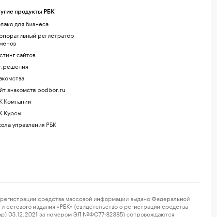
угие продукты РБК
лако для бизнеса
рпоративный регистратор
менов
стинг сайтов
г.решения
акомства
йт знакомств podbor.ru
К Компании
К Курсы
ола управления РБК
регистрации средства массовой информации выдано Федеральной
и сетевого издания «РБК» (свидетельство о регистрации средства
ор) 03.12.2021 за номером ЭЛ №ФС77-82385) сопровождаются