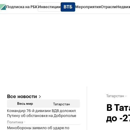
Подписка на РБК
Инвестиции
Мероприятия
Отрасли
Недви
РБК Life
Тренды
Визионеры
Национальные проекты
Город
Стиль
Кр
Спецпроекты СПб
Конференции СПб
Спецпроекты
Проверка конт
Татарстан
Все новости
Татарстан
Весь мир
В Та
Командир 76-й дивизии ВДВ доложил
Путину об обстановке на Доброполье
до -2
Политика
Минобороны заявило об ударе по