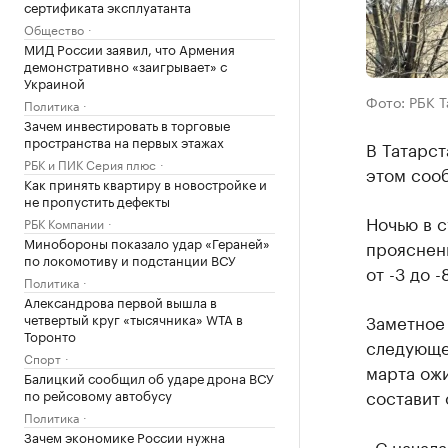
сертификата эксплуатанта
Общество
МИД России заявил, что Армения
демонстративно «заигрывает» с
Украиной
Фото: РБК 
Политика
Зачем инвестировать в торговые
пространства на первых этажах
В Татарст
РБК и ПИК Серия плюс
этом соо
Как принять квартиру в новостройке и
не пропустить дефекты
Ночью в с
РБК Компании
Минобороны показало удар «Гераней»
прояснени
по локомотиву и подстанции ВСУ
от -3 до -
Политика
Александрова первой вышла в
четвертый круг «тысячника» WTA в
Заметное
Торонто
следующей
Спорт
марта ожи
Балицкий сообщил об ударе дрона ВСУ
составит о
по рейсовому автобусу
Политика
Зачем экономике России нужна
«С начал