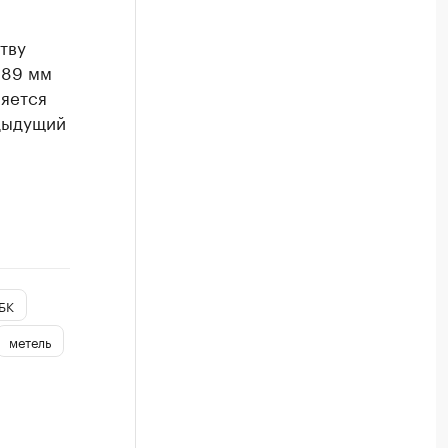
тву
 89 мм
ляется
дыдущий
БК
метель