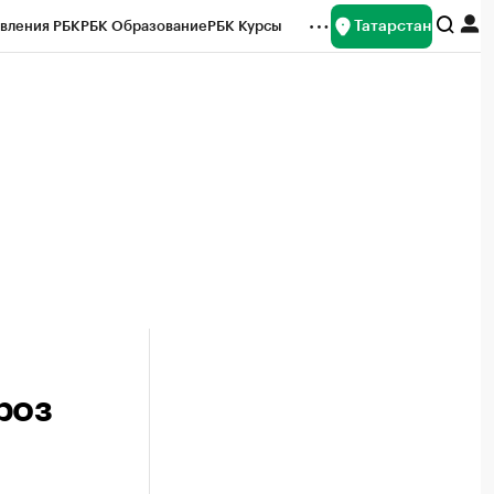
Татарстан
вления РБК
РБК Образование
РБК Курсы
рейтинги
Франшизы
Газета
ок наличной валюты
роз