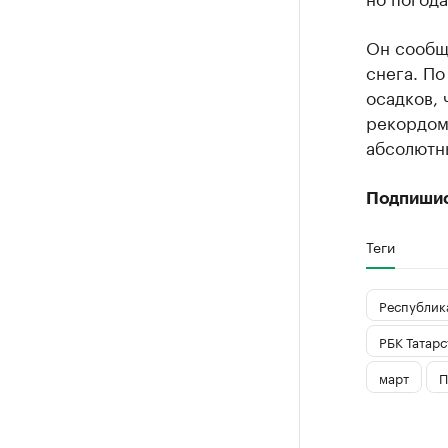
Он сообщи
снега. По
осадков, 
рекордом
абсолютны
Подпиши
Теги
Республика
РБК Татарс
март
П