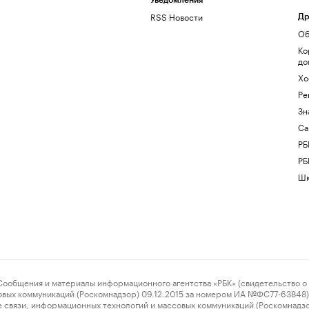
Уведомления
RSS Новости
Др
Об
Ко
до
Хо
Ре
Зн
Са
РБ
РБ
Шк
ения и материалы информационного агентства «РБК» (свидетельство о 
овых коммуникаций (Роскомнадзор) 09.12.2015 за номером ИА №ФС77-63848) 
 связи, информационных технологий и массовых коммуникаций (Роскомнадз