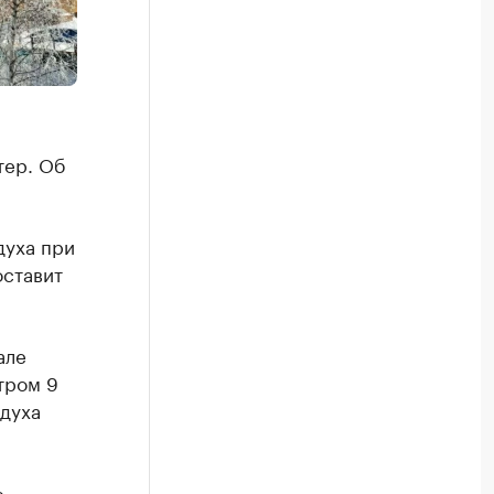
тер. Об
духа при
оставит
але
тром 9
здуха
е