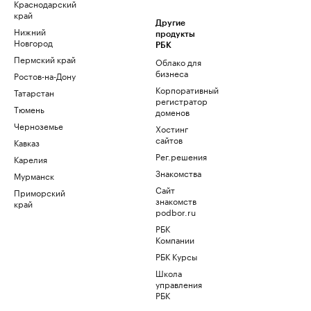
Краснодарский
край
Другие
Нижний
продукты
Новгород
РБК
Пермский край
Облако для
бизнеса
Ростов-на-Дону
Корпоративный
Татарстан
регистратор
Тюмень
доменов
Черноземье
Хостинг
сайтов
Кавказ
Рег.решения
Карелия
Знакомства
Мурманск
Сайт
Приморский
знакомств
край
podbor.ru
РБК
Компании
РБК Курсы
Школа
управления
РБК