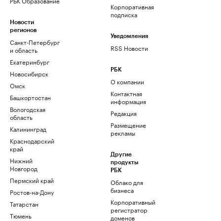
РБК Образование
Корпоративная
подписка
Новости
регионов
Уведомления
Санкт-Петербург
RSS Новости
и область
Екатеринбург
РБК
Новосибирск
О компании
Омск
Контактная
Башкортостан
информация
Вологодская
Редакция
область
Размещение
Калининград
рекламы
Краснодарский
край
Другие
Нижний
продукты
Новгород
РБК
Пермский край
Облако для
бизнеса
Ростов-на-Дону
Корпоративный
Татарстан
регистратор
Тюмень
доменов