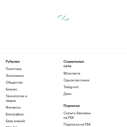
Рубрики
Социальные
сети
Политика
ВКонтакте
Экономика
Одноклассники
Общество
Telegram
Бизнес
Дзен
Технологии и
медиа
Финансы
Подписки
Скрыть баннеры
Биографии
на РБК
База знаний
Подписка на РБК