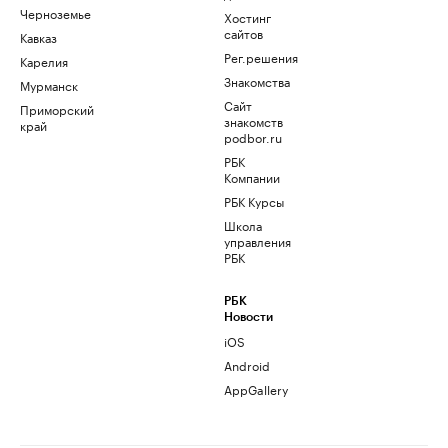
Черноземье
Хостинг
сайтов
Кавказ
Рег.решения
Карелия
Знакомства
Мурманск
Сайт
Приморский
знакомств
край
podbor.ru
РБК
Компании
РБК Курсы
Школа
управления
РБК
РБК
Новости
iOS
Android
AppGallery