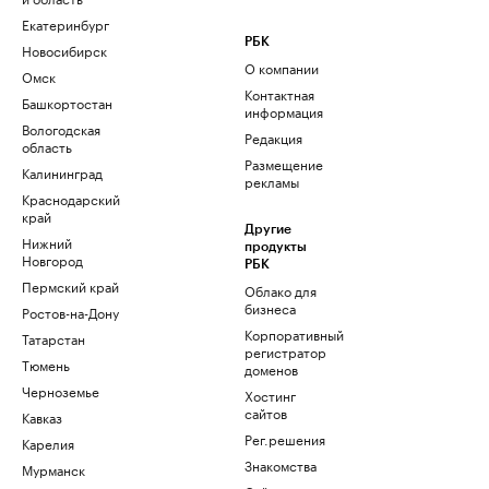
Екатеринбург
РБК
Новосибирск
О компании
Омск
Контактная
Башкортостан
информация
Вологодская
Редакция
область
Размещение
Калининград
рекламы
Краснодарский
край
Другие
Нижний
продукты
Новгород
РБК
Пермский край
Облако для
бизнеса
Ростов-на-Дону
Корпоративный
Татарстан
регистратор
Тюмень
доменов
Черноземье
Хостинг
сайтов
Кавказ
Рег.решения
Карелия
Знакомства
Мурманск