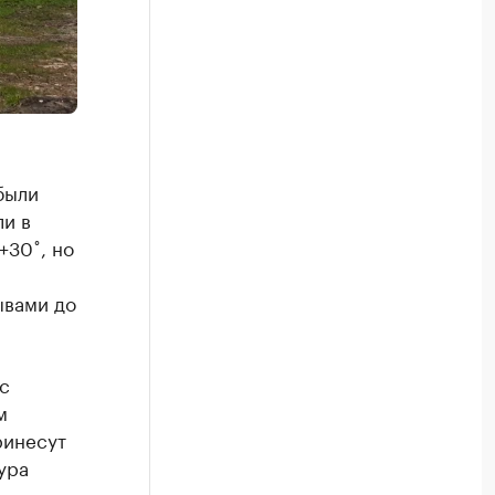
были
ли в
+30˚, но
ывами до
с
м
ринесут
ура