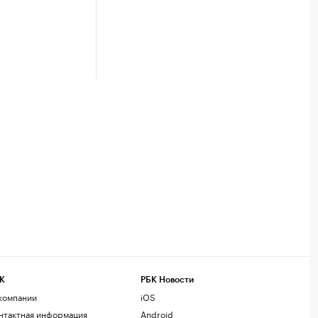
К
РБК Новости
компании
iOS
нтактная информация
Android