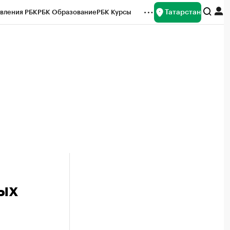
Татарстан
вления РБК
РБК Образование
РБК Курсы
рейтинги
Франшизы
Газета
ок наличной валюты
ных