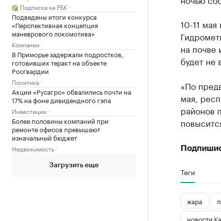
Подписка на РБК
Подведены итоги конкурса
10-11 мая
«Перспективная концепция
маневрового локомотива»
Гидрометц
Компании
на почве 
В Приморье задержали подростков,
будет не 
готовивших теракт на объекте
Росгвардии
Политика
«По предв
Акции «Русагро» обвалились почти на
мая, респ
17% на фоне дивидендного гэпа
районов 
Инвестиции
Более половины компаний при
повысится
ремонте офисов превышают
изначальный бюджет
Недвижимость
Подпиши
Загрузить еще
Теги
жара
п
новости К