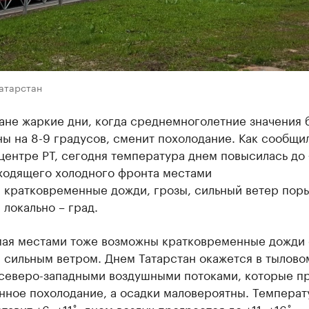
Татарстан
ане жаркие дни, когда среднемноголетние значения 
 на 8-9 градусов, сменит похолодание. Как сообщи
ентре РТ, сегодня температура днем повысилась до 
оходящего холодного фронта местами
 кратковременные дожди, грозы, сильный ветер пор
, локально – град.
мая местами тоже возможны кратковременные дожди 
 сильным ветром. Днем Татарстан окажется в тылово
 северо-западными воздушными потоками, которые п
нное похолодание, а осадки маловероятны. Температ
тавит +6..+11˚, днем воздух прогреется до +11..+16˚.