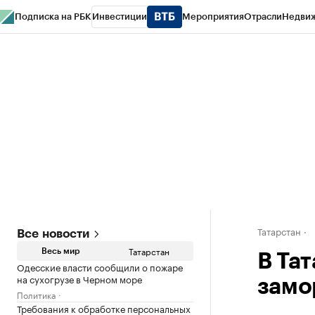
Подписка на РБК
Инвестиции
Мероприятия
Отрасли
Недви
РБК Life
Тренды
Визионеры
Национальные проекты
Город
Стиль
Кр
Спецпроекты СПб
Конференции СПб
Спецпроекты
Проверка конт
Татарстан
Все новости
Татарстан
Весь мир
В Та
Одесские власти сообщили о пожаре
на сухогрузе в Черном море
замо
Политика
Требования к обработке персональных