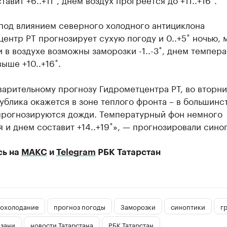
 под влиянием северного холодного антициклона
ентр РТ прогнозирует сухую погоду и 0..+5˚ ночью, 
и в воздухе возможны заморозки -1..-3˚, днем темпер
выше +10..+16˚.
арительному прогнозу Гидрометцентра РТ, во вторник
ублика окажется в зоне теплого фронта – в большинс
прогнозируются дожди. Температурный фон немного
 и днем составит +14..+19˚», — прогнозировали сино
сь на
МАКС
и
Telegram
РБК Татарстан
охолодание
прогноз погоды
Заморозки
синоптики
г
азани
новости Татарстана
РБК Татарстан