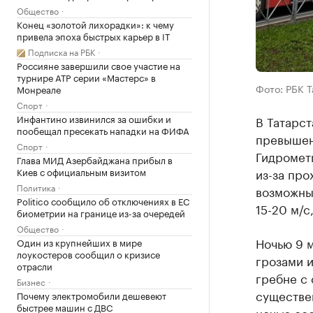
Общество
Конец «золотой лихорадки»: к чему
привела эпоха быстрых карьер в IT
Подписка на РБК
Россияне завершили свое участие на
турнире ATP серии «Мастерс» в
Фото: РБК 
Монреале
Спорт
Инфантино извинился за ошибки и
В Татарст
пообещал пресекать нападки на ФИФА
превышены
Спорт
Гидрометц
Глава МИД Азербайджана прибыл в
Киев с официальным визитом
из-за пр
Политика
возможны
Politico сообщило об отключениях в ЕС
15-20 м/с
биометрии на границе из-за очередей
Общество
Ночью 9 
Один из крупнейших в мире
лоукостеров сообщил о кризисе
грозами и
отрасли
гребне с
Бизнес
существе
Почему электромобили дешевеют
быстрее машин с ДВС
ночью сос