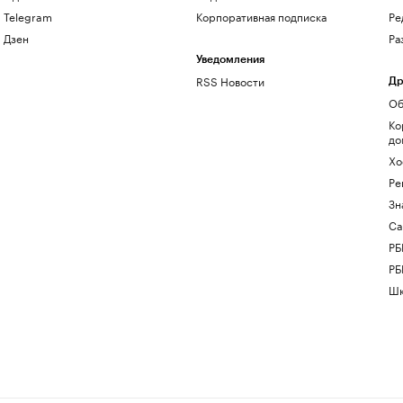
Telegram
Корпоративная подписка
Ре
Дзен
Ра
Уведомления
RSS Новости
Др
Об
Ко
до
Хо
Ре
Зн
Са
РБ
РБ
Шк