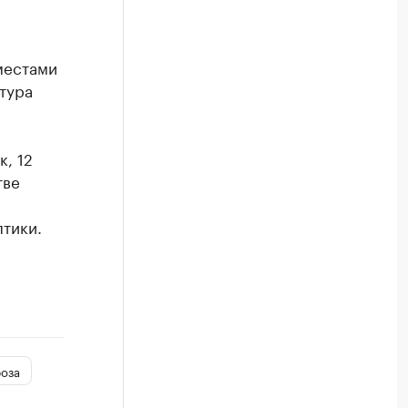
местами
атура
, 12
тве
птики.
роза