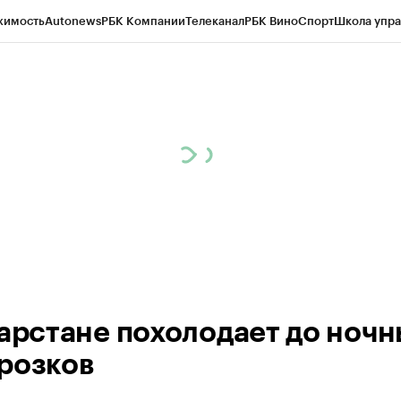
жимость
Autonews
РБК Компании
Телеканал
РБК Вино
Спорт
Школа упра
ипто
РБК Бизнес-среда
Дискуссионный клуб
Исследования
Кредитные 
рагентов
Политика
Экономика
Бизнес
Технологии и медиа
Финансы
Рын
тарстане похолодает до ноч
розков