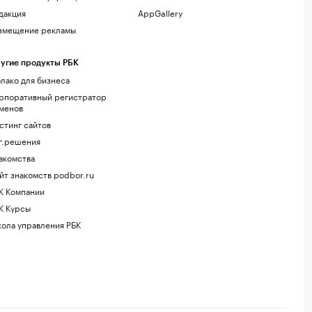
дакция
AppGallery
змещение рекламы
угие продукты РБК
лако для бизнеса
рпоративный регистратор
менов
стинг сайтов
г.решения
акомства
йт знакомств podbor.ru
К Компании
К Курсы
ола управления РБК