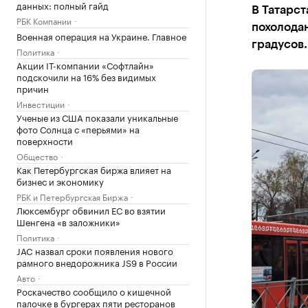
данных: полный гайд
В Татарст
РБК Компании
похолодан
Военная операция на Украине. Главное
градусов.
Политика
Акции IT-компании «Софтлайн»
подскочили на 16% без видимых
причин
Инвестиции
Ученые из США показали уникальные
фото Солнца с «перьями» на
поверхности
Общество
Как Петербургская биржа влияет на
бизнес и экономику
РБК и Петербургская Биржа
Люксембург обвинил ЕС во взятии
Шенгена «в заложники»
Политика
JAC назвал сроки появления нового
рамного внедорожника JS9 в России
Авто
Роскачество сообщило о кишечной
палочке в бургерах пяти ресторанов