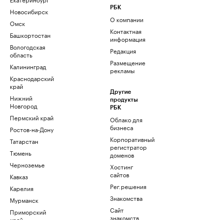
РБК
Новосибирск
О компании
Омск
Контактная
Башкортостан
информация
Вологодская
Редакция
область
Размещение
Калининград
рекламы
Краснодарский
край
Другие
Нижний
продукты
Новгород
РБК
Пермский край
Облако для
бизнеса
Ростов-на-Дону
Корпоративный
Татарстан
регистратор
Тюмень
доменов
Черноземье
Хостинг
сайтов
Кавказ
Рег.решения
Карелия
Знакомства
Мурманск
Сайт
Приморский
знакомств
край