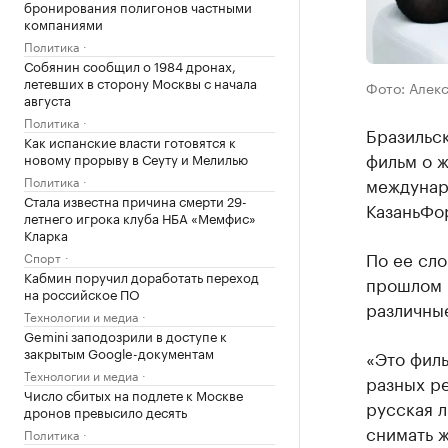
бронирования полигонов частными
компаниями
Политика
Собянин сообщил о 1984 дронах,
летевших в сторону Москвы с начала
Фото: Алек
августа
Политика
Бразильск
Как испанские власти готовятся к
фильм о ж
новому прорыву в Сеуту и Мелилью
Политика
междунар
Стала известна причина смерти 29-
КазаньФо
летнего игрока клуба НБА «Мемфис»
Кларка
По ее сло
Спорт
Кабмин поручил доработать переход
прошлом г
на российское ПО
различные
Технологии и медиа
Gemini заподозрили в доступе к
закрытым Google-документам
«Это филь
Технологии и медиа
разных ре
Число сбитых на подлете к Москве
русская л
дронов превысило десять
снимать ж
Политика