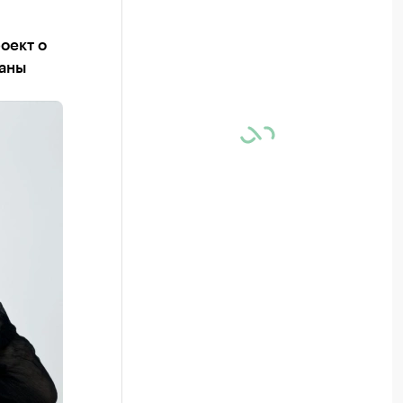
оект о
раны