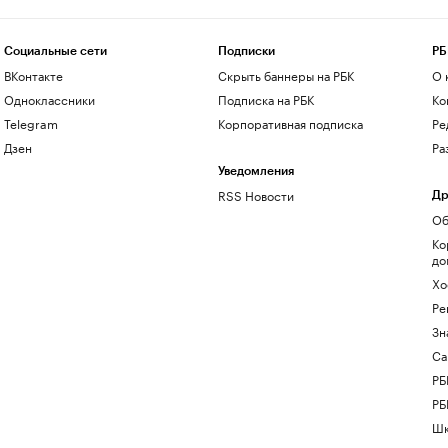
Социальные сети
Подписки
РБ
ВКонтакте
Скрыть баннеры на РБК
О 
Одноклассники
Подписка на РБК
Ко
Telegram
Корпоративная подписка
Ре
Дзен
Ра
Уведомления
RSS Новости
Др
Об
Ко
до
Хо
Ре
Зн
Са
РБ
РБ
Шк