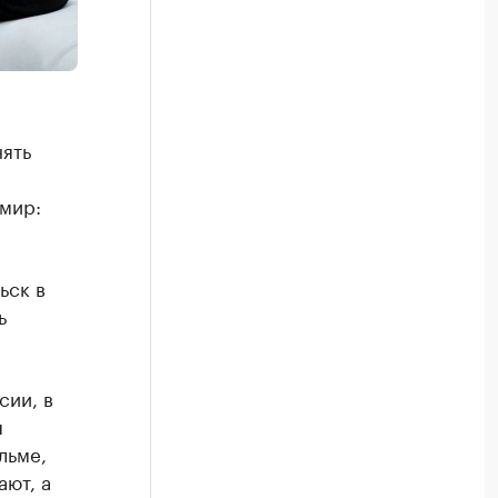
нять
мир:
ьск в
ь
сии, в
я
льме,
ают, а