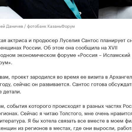
сей Даничев / фотобанк КазаньФорум
ая актриса и продюсер Луселия Сантос планирует с
енщинах России. Об этом она сообщила на XVII
одном экономическом форуме «Россия – Исламский 
рум».
вам, проект зародился во время ее визита в Архангел
оду, сейчас он развивается. Сантос готова обсуждат
 детали.
м, события которого происходят в разных частях Рос
гионах. Сейчас я читаю Толстого, мне очень нравитс
итература. Я бы хотела связать все вместе в моем фи
енщин из регионов в местах, где они выросли, работ