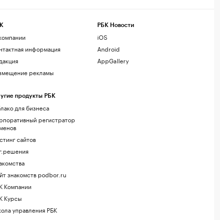
К
РБК Новости
компании
iOS
нтактная информация
Android
дакция
AppGallery
змещение рекламы
угие продукты РБК
лако для бизнеса
рпоративный регистратор
менов
стинг сайтов
г.решения
акомства
йт знакомств podbor.ru
К Компании
К Курсы
ола управления РБК