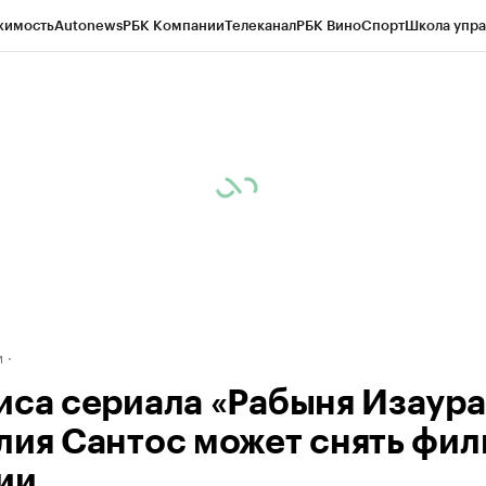
жимость
Autonews
РБК Компании
Телеканал
РБК Вино
Спорт
Школа упра
ипто
РБК Бизнес-среда
Дискуссионный клуб
Исследования
Кредитные 
рагентов
Политика
Экономика
Бизнес
Технологии и медиа
Финансы
Рын
м
иса сериала «Рабыня Изаура
лия Сантос может снять фил
ии