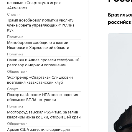
пенальти «Спартаку» в игре с
«Ахматом»
Спорт
Бразильск
Трамп возобновил попытки уволить
российски
члена совета управляющих ФРС Лиз
Кук
Политика
Минобороны сообщило о взятии
Ивановки в Харьковской области
Политика
Пашинян и Алиев провели телефонный
разговор о мирном соглашении
Общество
Экс-тренер «Спартака» Слишкович
возглавил казахстанский клуб
Спорт
Пожар на Ильском НПЗ после падения
обломков БПЛА потушили
Политика
Мосгорсуд взыскал ₽654 тыс. за залив
квартиры из-за кошки, открывшей кран
Общество
Армия США запустила сервис для