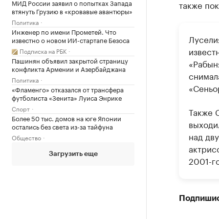
МИД России заявил о попытках Запада
также пок
втянуть Грузию в «кровавые авантюры»
Политика
Инженер по имени Прометей. Что
Лусели
известно о новом ИИ-стартапе Безоса
известн
Подписка на РБК
Пашинян объявил закрытой страницу
«Рабын
конфликта Армении и Азербайджана
снимал
Политика
«Сеньо
«Фламенго» отказался от трансфера
футболиста «Зенита» Луиса Энрике
Спорт
Также С
Более 50 тыс. домов на юге Японии
выходи
остались без света из-за тайфуна
над дв
Общество
актрис
Загрузить еще
2001-г
Подпиши