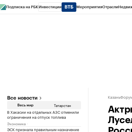
Подписка на РБК
Инвестиции
Мероприятия
Отрасли
Недви
РБК Life
Тренды
Визионеры
Национальные проекты
Город
Стиль
Кр
Спецпроекты СПб
Конференции СПб
Спецпроекты
Проверка конт
КазаньФору
Все новости
Татарстан
Весь мир
Актр
В Хакасии на отдельных АЗС отменили
ограничения на отпуск топлива
Лусе
Экономика
ЭСК признала правильным назначение
Росс