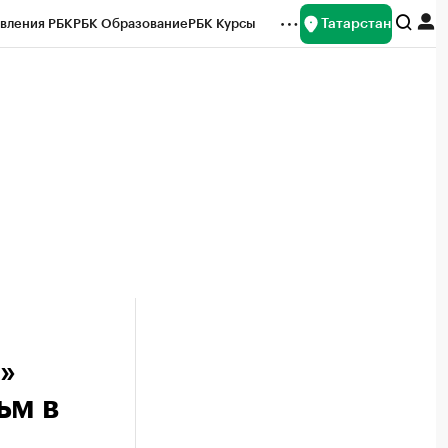
Татарстан
вления РБК
РБК Образование
РБК Курсы
рейтинги
Франшизы
Газета
ок наличной валюты
»
ьм в