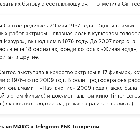
азать их бытовую составляющую», — отметила Сантос
я Сантос родилась 20 мая 1957 года. Одна из самых
ых работ актрисы – главная роль в культовом телесе
я Изаура», вышедшем в 1976 году. До 2007 года она
ась в еще 18 сериалах, среди которых «Живая вода»,
рита» и другие.
антос выступала в качестве актрисы в 17 фильмах, к
ли с 1976-го по 2009 год. В роли продюсера она раб
умя фильмами – «Назначение» 2009 года (также была
ой в этом фильме) и документальном кино Timor Loro
о (в качестве продюсера, режиссера и сценариста).
сь на
МАКС
и
Telegram
РБК Татарстан