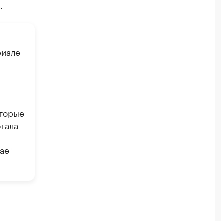
.
риале
оторые
отала
sae