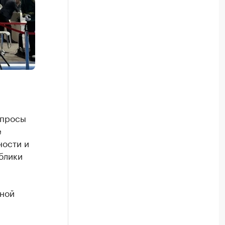
опросы
е
ности и
блики
ьной