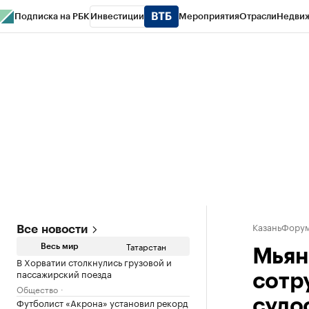
Подписка на РБК
Инвестиции
Мероприятия
Отрасли
Недви
РБК Life
Тренды
Визионеры
Национальные проекты
Город
Стиль
Кр
Спецпроекты СПб
Конференции СПб
Спецпроекты
Проверка конт
КазаньФору
Все новости
Татарстан
Весь мир
Мьян
В Хорватии столкнулись грузовой и
пассажирский поезда
сотр
Общество
Футболист «Акрона» установил рекорд
судо