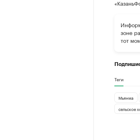
«КазаньФо
Информ
зоне р
тот мом
Подпиши
Теги
Мьянма
сельское х