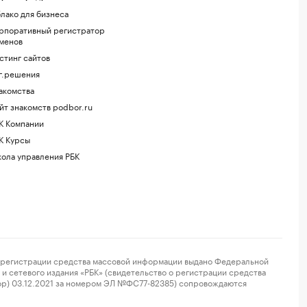
лако для бизнеса
рпоративный регистратор
менов
стинг сайтов
г.решения
акомства
йт знакомств podbor.ru
К Компании
К Курсы
ола управления РБК
регистрации средства массовой информации выдано Федеральной
и сетевого издания «РБК» (свидетельство о регистрации средства
ор) 03.12.2021 за номером ЭЛ №ФС77-82385) сопровождаются