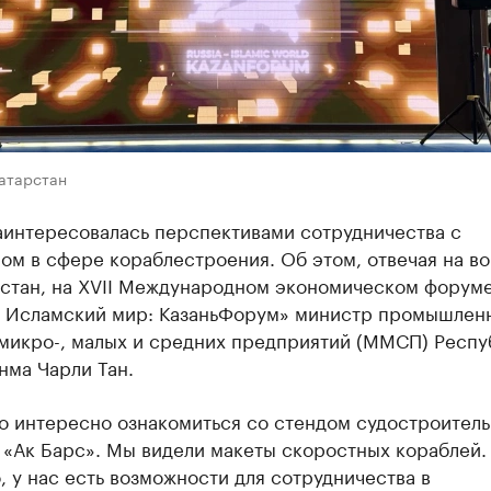
Татарстан
аинтересовалась перспективами сотрудничества с
ом в сфере кораблестроения. Об этом, отвечая на в
рстан, на XVII Международном экономическом форум
– Исламский мир: КазаньФорум» министр промышлен
 микро-, малых и средних предприятий (ММСП) Респу
нма Чарли Тан.
о интересно ознакомиться со стендом судостроител
 «Ак Барс». Мы видели макеты скоростных кораблей.
 у нас есть возможности для сотрудничества в