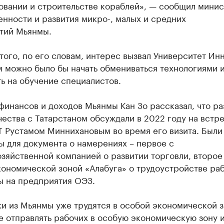
овании и строительстве кораблей», — сообщил минис
нности и развития микро-, малых и средних
тий Мьянмы.
ого, по его словам, интерес вызвал Университет Ин
м можно было бы начать обмениваться технологиями 
ь на обучение специалистов.
инансов и доходов Мьянмы Кан Зо рассказал, что ра
ества с Татарстаном обсуждали в 2022 году на встре
Т Рустамом Миннихановым во время его визита. Были
 для документа о намерениях – первое с
зяйственной компанией о развитии торговли, второе 
кономической зоной «Алабуга» о трудоустройстве ра
ы на предприятия ОЭЗ.
ки из Мьянмы уже трудятся в особой экономической 
е отправлять рабочих в особую экономическую зону 