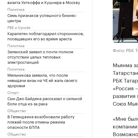
визита Уиткоффа и Кушнера в Москву
Политика
Семь признаков успешного бизнес-
центра
РБК и Upside
Карапетян поблагодарил сторонников,
посещавших его во время ареста
Политика
Фото: РБК 
Зеленский заявил о почти полном
отсутствии целых тепловых
электростанций
Мьянма з
Политика
Татарстан
Мельникова заявила, что после
РБК Тата
невыдачи визы на ЧЕ ей жаль своего
здоровья
«Россия 
Спорт
развития
Сын Джо Байдена рассказал о сильной
Союз Мья
боли отца из-за рака
Общество
В Геленджике возобновили работу
«Мне был
пляжей после отмены режима
компании
опасности БПЛА
Возможно,
Общество