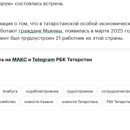
рум» состоялась встреча.
ация о том, что в татарстанской особой экономичес
аботают
граждане Мьянмы
, появилась в марте 2025 го
ент был трудоустроен 21 работник из этой страны.
сь на
МАКС
и
Telegram
РБК Татарстан
Алабуга
кораблестроение
судостроение
сотрудничеств
озяйство
новости Казани
новости Татарстана
РБК Татарст