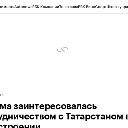
жимость
Autonews
РБК Компании
Телеканал
РБК Вино
Спорт
Школа упра
ипто
РБК Бизнес-среда
Дискуссионный клуб
Исследования
Кредитные 
рагентов
Политика
Экономика
Бизнес
Технологии и медиа
Финансы
Рын
м
ма заинтересовалась
удничеством с Татарстаном 
строении