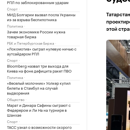
РПЛ по заблокированным ударам
Спорт
МИД Болгарии вызвал посла Украины
Татарстан
из-за взрыва беспилотника
проектиро
Политика
этой стра
Зачем экономике России нужна
товарная биржа
РБК и Петербургская Биржа
«Локомотив» сыграл нулевую ничью с
аутсайдером РПЛ
Спорт
Bloomberg назвал три выхода для
Киева на фоне дефицита ракет ПВО
Политика
«Веселый молочник» Уолкер купил
билеты в Стамбул на случай
выдворения
Общество
Марат и Динара Сафины сыграют с
Федерером и Ли На на турнире в
Шанхае
Спорт
ТАСС узнал о возможности скорого