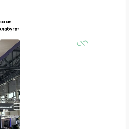
ки из
Алабуга»