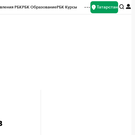
Татарстан
вления РБК
РБК Образование
РБК Курсы
рейтинги
Франшизы
Газета
ок наличной валюты
в