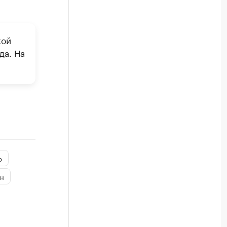
кой
да. На
о
ан