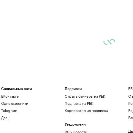
Социальные сети
Подписки
РБ
ВКонтакте
Скрыть баннеры на РБК
О 
Одноклассники
Подписка на РБК
Ко
Telegram
Корпоративная подписка
Ре
Дзен
Ра
Уведомления
RSS Новости
Др