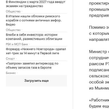
В Финляндии с марта 2027 года введут
проектир
экзамен на гражданство
промышле
Общество
предприя
В Италии нашли обломки римского
корабля с сотнями античных амфор.
Видео
Помимо эт
Общество
с которы
Влюби в себя инвестора: истории
направлят
компаний, разместивших облигации
РБК и МСП Банк
Форвард «Нижнего Новгорода» сделал
Министр ф
хет-трик за 14 минут в Первой лиге
сотруднич
Спорт
раисом Р
«Газпром» заметил антирекорд по
объему запасов газа в Европе
подписаны
Бизнес
сельскохо
особой э
Загрузить еще
из Мьянм
«Работни
будем ещ