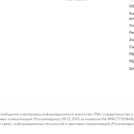
Об
Ко
до
Хо
Ре
Зн
Са
РБ
РБ
Шк
ения и материалы информационного агентства «РБК» (свидетельство о 
овых коммуникаций (Роскомнадзор) 09.12.2015 за номером ИА №ФС77-63848) 
 связи, информационных технологий и массовых коммуникаций (Роскомнадз