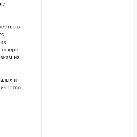
ли
чество в
го
ких
в сфере
вкам из
малых и
ничестве
и