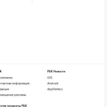
К
РБК Новости
компании
iOS
нтактная информация
Android
дакция
AppGallery
змещение рекламы
угие продукты РБК