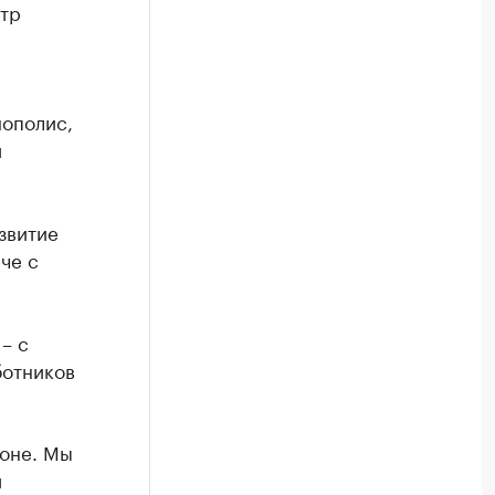
тр
нополис,
и
звитие
че с
– с
ботников
зоне. Мы
и