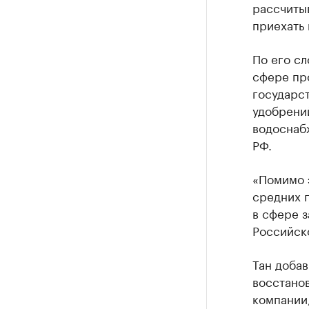
рассчитыв
приехать 
По его сл
сфере пр
государст
удобрений
водоснабж
РФ.
«Помимо э
средних 
в сфере з
Российск
Тан добав
восстанов
компании,