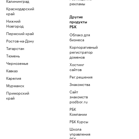
Калининград
рекламы
Краснодарский
край
Другие
Нижний
продукты
Новгород
РБК
Пермский край
Облако для
бизнеса
Ростов-на-Дону
Корпоративный
Татарстан
регистратор
Тюмень
доменов
Черноземье
Хостинг
сайтов
Кавказ
Рег.решения
Карелия
Знакомства
Мурманск
Сайт
Приморский
знакомств
край
podbor.ru
РБК
Компании
РБК Курсы
Школа
управления
РБК