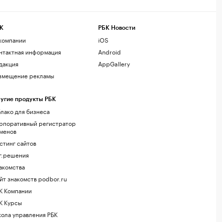
К
РБК Новости
компании
iOS
нтактная информация
Android
дакция
AppGallery
змещение рекламы
угие продукты РБК
лако для бизнеса
рпоративный регистратор
менов
стинг сайтов
г.решения
акомства
йт знакомств podbor.ru
К Компании
К Курсы
ола управления РБК