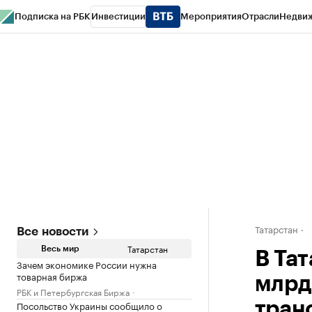
Подписка на РБК
Инвестиции
Мероприятия
Отрасли
Недви
РБК Life
Тренды
Визионеры
Национальные проекты
Город
Стиль
Кр
Спецпроекты СПб
Конференции СПб
Спецпроекты
Проверка конт
Татарстан
Все новости
Татарстан
Весь мир
В Та
Зачем экономике России нужна
товарная биржа
млрд
РБК и Петербургская Биржа
Посольство Украины сообщило о
тран