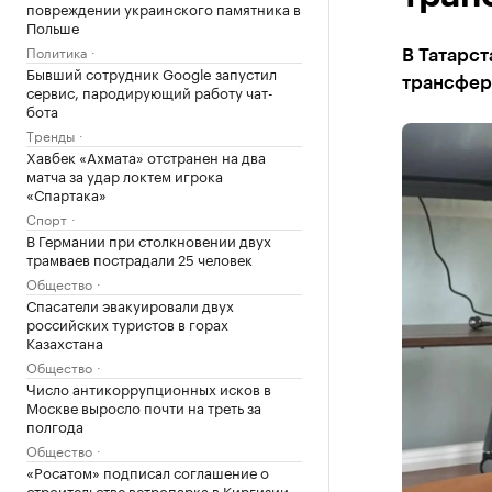
повреждении украинского памятника в
Польше
Политика
В Татарс
Бывший сотрудник Google запустил
трансферт
сервис, пародирующий работу чат-
бота
Тренды
Хавбек «Ахмата» отстранен на два
матча за удар локтем игрока
«Спартака»
Спорт
В Германии при столкновении двух
трамваев пострадали 25 человек
Общество
Спасатели эвакуировали двух
российских туристов в горах
Казахстана
Общество
Число антикоррупционных исков в
Москве выросло почти на треть за
полгода
Общество
«Росатом» подписал соглашение о
строительстве ветропарка в Киргизии