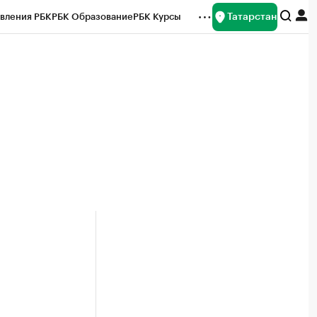
Татарстан
вления РБК
РБК Образование
РБК Курсы
рейтинги
Франшизы
Газета
ок наличной валюты