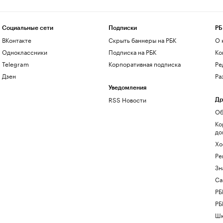
Социальные сети
Подписки
РБ
ВКонтакте
Скрыть баннеры на РБК
О 
Одноклассники
Подписка на РБК
Ко
Telegram
Корпоративная подписка
Ре
Дзен
Ра
Уведомления
RSS Новости
Др
Об
Ко
до
Хо
Ре
Зн
Са
РБ
РБ
Шк