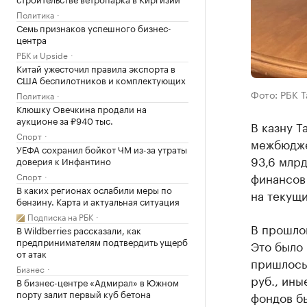
Политика
Семь признаков успешного бизнес-
центра
РБК и Upside
Китай ужесточил правила экспорта в
США беспилотников и комплектующих
Фото: РБК 
Политика
Клюшку Овечкина продали на
аукционе за ₽940 тыс.
В казну Т
Спорт
межбюдже
УЕФА сохранил бойкот ЧМ из-за утраты
93,6 млр
доверия к Инфантино
финансов
Спорт
В каких регионах ослабили меры по
на текущи
бензину. Карта и актуальная ситуация
Подписка на РБК
В прошло
В Wildberries рассказали, как
предпринимателям подтвердить ущерб
Это было 
от атак
пришлось 
Бизнес
руб., ин
В бизнес-центре «Адмирал» в Южном
порту залит первый куб бетона
фондов бы