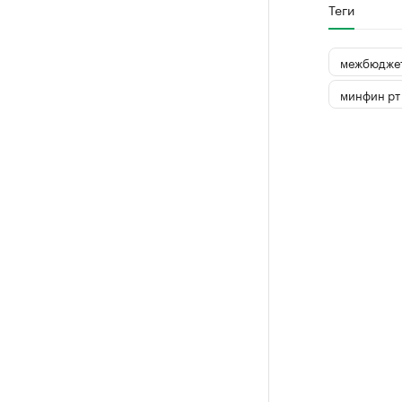
Теги
межбюджет
минфин рт