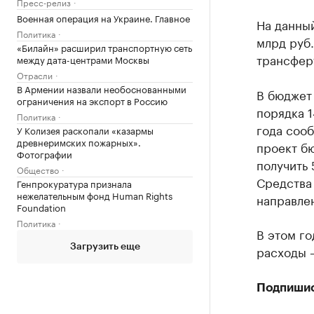
Пресс-релиз
Военная операция на Украине. Главное
На данны
Политика
млрд руб.
«Билайн» расширил транспортную сеть
трансферт
между дата-центрами Москвы
Отрасли
В Армении назвали необоснованными
В бюджет
ограничения на экспорт в Россию
порядка 
Политика
года соо
У Колизея раскопали «казармы
древнеримских пожарных».
проект бю
Фотографии
получить 
Общество
Средства 
Генпрокуратура признала
нежелательным фонд Human Rights
направле
Foundation
Политика
В этом го
Загрузить еще
расходы –
Подпиши