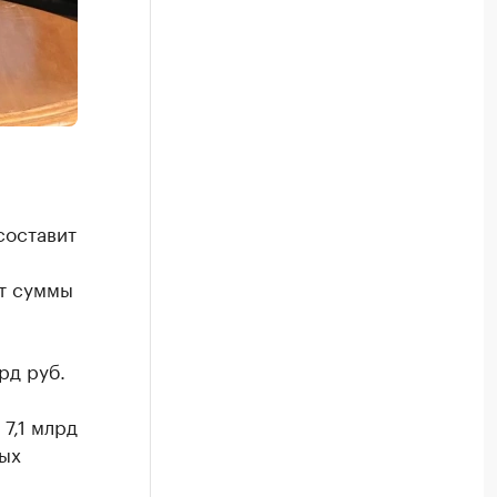
составит
от суммы
рд руб.
7,1 млрд
ых