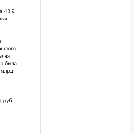
а 43,9
ных
е
ошлого
вляя
на была
 млрд.
 руб.,