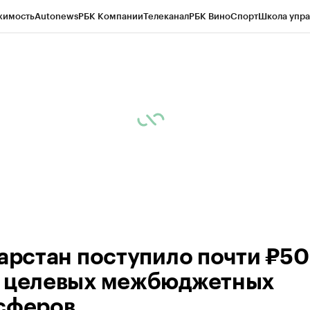
жимость
Autonews
РБК Компании
Телеканал
РБК Вино
Спорт
Школа упра
ипто
РБК Бизнес-среда
Дискуссионный клуб
Исследования
Кредитные 
рагентов
Политика
Экономика
Бизнес
Технологии и медиа
Финансы
Рын
тарстан поступило почти ₽50
 целевых межбюджетных
сферов