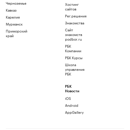
Черноземье
Хостинг
сайтов
Кавказ
Рег.решения
Карелия
Знакомства
Мурманск
Сайт
Приморский
знакомств
край
podbor.ru
РБК
Компании
РБК Курсы
Школа
управления
РБК
РБК
Новости
iOS
Android
AppGallery