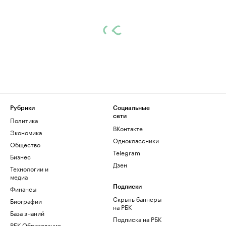
Рубрики
Социальные
сети
Политика
ВКонтакте
Экономика
Одноклассники
Общество
Telegram
Бизнес
Дзен
Технологии и
медиа
Финансы
Подписки
Скрыть баннеры
Биографии
на РБК
База знаний
Подписка на РБК
РБК Образование