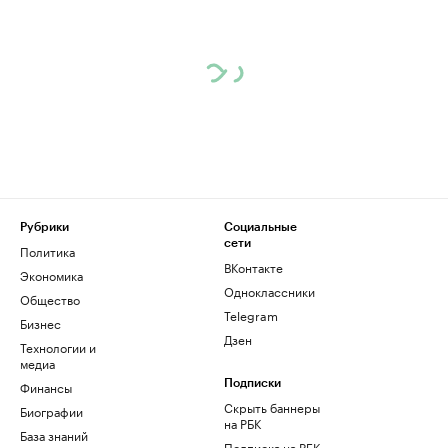
Рубрики
Социальные
сети
Политика
ВКонтакте
Экономика
Одноклассники
Общество
Telegram
Бизнес
Дзен
Технологии и
медиа
Финансы
Подписки
Скрыть баннеры
Биографии
на РБК
База знаний
Подписка на РБК