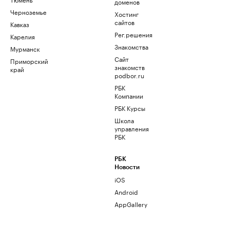
доменов
Черноземье
Хостинг
сайтов
Кавказ
Рег.решения
Карелия
Знакомства
Мурманск
Сайт
Приморский
знакомств
край
podbor.ru
РБК
Компании
РБК Курсы
Школа
управления
РБК
РБК
Новости
iOS
Android
AppGallery