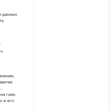
и данных
ть
у
тч
мнение,
звития
.
на газе.
о и его