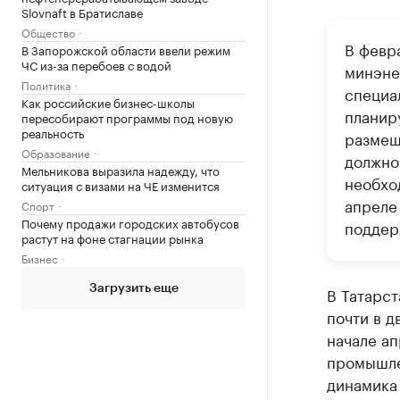
Slovnaft в Братиславе
Общество
В февр
В Запорожской области ввели режим
ЧС из-за перебоев с водой
минэне
Политика
специа
Как российские бизнес-школы
планир
пересобирают программы под новую
реальность
размещ
Образование
должно
Мельникова выразила надежду, что
необхо
ситуация с визами на ЧЕ изменится
апреле 
Спорт
Почему продажи городских автобусов
поддер
растут на фоне стагнации рынка
Бизнес
Загрузить еще
В Татарст
почти в д
начале а
промышлен
динамика