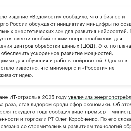
але издание «Ведомости» сообщило, что в бизнес и
рго России обсуждают инициативу минцифры по соз
льных энергетических зон для развития нейросетей. 
уется ввести особый режим энергоснабжения для
ения центров обработки данных (ЦОД). Это, по плана
 обеспечить ускоренное развитие мощностей,
димых для обучения и работы нейросетей. Однако в
стало известно, что минэнерго и «Россети» не
живают идею.
ане ИТ-отрасль в 2025 году
увеличила энергопотреб
ва раза, став лидером среди сфер экономики. Об это
преля текущего года сообщил вице-премьер – минист
ности и торговли РТ Олег Коробченко. По его слов
 связана со стремительным развитием технологий об