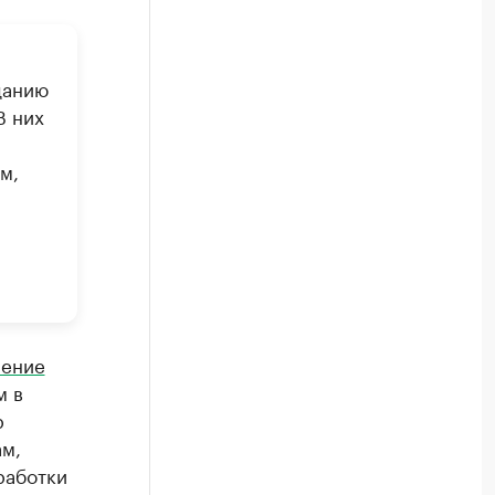
данию
В них
м,
ление
м в
р
ам,
работки