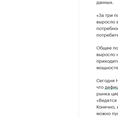
данных.
«За три 
выросло в
потребно
потребите
Общее по
выросло н
приходитс
мощностей
Сегодня Н
что
дефиц
рынка циф
«Ведется 
Конечно, 
можно пус