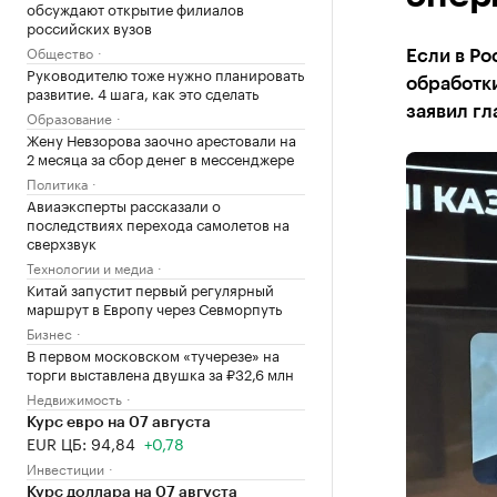
обсуждают открытие филиалов
российских вузов
Общество
Если в Ро
Руководителю тоже нужно планировать
обработки
развитие. 4 шага, как это сделать
заявил г
Образование
Жену Невзорова заочно арестовали на
2 месяца за сбор денег в мессенджере
Политика
Авиаэксперты рассказали о
последствиях перехода самолетов на
сверхзвук
Технологии и медиа
Китай запустит первый регулярный
маршрут в Европу через Севморпуть
Бизнес
В первом московском «тучерезе» на
торги выставлена двушка за ₽32,6 млн
Недвижимость
Курс евро на 07 августа
EUR ЦБ: 94,84
+0,78
Инвестиции
Курс доллара на 07 августа