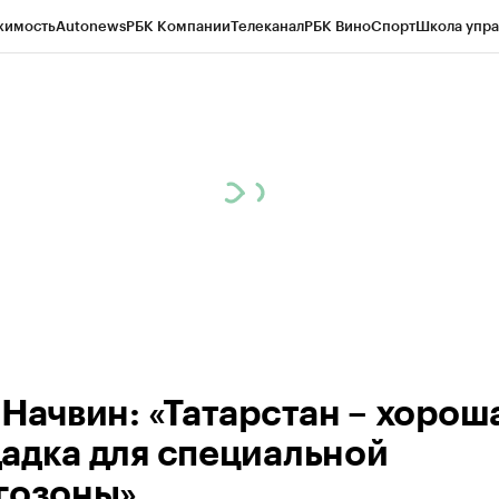
жимость
Autonews
РБК Компании
Телеканал
РБК Вино
Спорт
Школа упра
ипто
РБК Бизнес-среда
Дискуссионный клуб
Исследования
Кредитные 
рагентов
Политика
Экономика
Бизнес
Технологии и медиа
Финансы
Рын
 Начвин: «Татарстан – хорош
адка для специальной
гозоны»