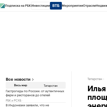
Подписка на РБК
Инвестиции
Мероприятия
Отрасли
Недви
РБК Life
Тренды
Визионеры
Национальные проекты
Город
Стиль
Кр
Спецпроекты СПб
Конференции СПб
Спецпроекты
Проверка конт
Татарстан
Все новости
Татарстан
Весь мир
Илья
Гастрогиды по России: от аутентичных
ферм и ресторанов до отелей
площ
РБК и РСХБ
В Индонезии заявили, что не
энер