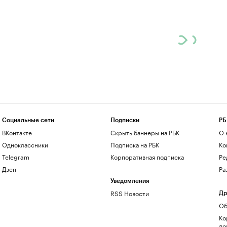
Социальные сети
Подписки
РБ
ВКонтакте
Скрыть баннеры на РБК
О 
Одноклассники
Подписка на РБК
Ко
Telegram
Корпоративная подписка
Ре
Дзен
Ра
Уведомления
RSS Новости
Др
Об
Ко
до