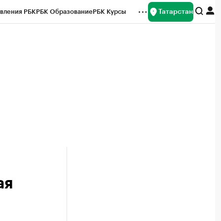
Татарстан
вления РБК
РБК Образование
РБК Курсы
рейтинги
Франшизы
Газета
ок наличной валюты
ая