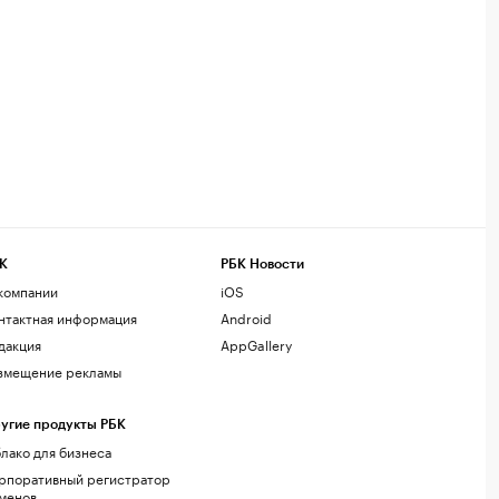
К
РБК Новости
компании
iOS
нтактная информация
Android
дакция
AppGallery
змещение рекламы
угие продукты РБК
лако для бизнеса
рпоративный регистратор
менов