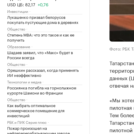
USD ЦБ: 82,17
+0,76
Инвестиции
Лукашенко призвал белорусов
покупать пустующие дома в деревнях
Общество
Степень MBA: что это такое и как ее
получить
Образование
Фото: РБК 
Шадаев заявил, что «Макс» будет в
России всегда
Татарстан
Общество
территор
Орешкин рассказал, когда применять
ИИ неэффективно
данных (Ц
Технологии и медиа
отвечая н
Россиянка погибла на горнолыжном
курорте Шамони во Франции
«Мы хотел
Общество
Как выбрать оптимальное
пилотная 
коммерческое помещение для
Тем боле
инвестиций
Татарстан
РБК и ПИК Серия плюс
Пожар произошел на
пилотной 
нефтеперерабатывающем заводе