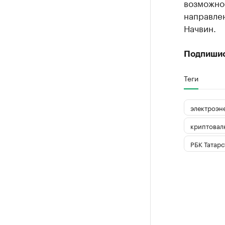
возможнос
направлен
Начвин.
Подпиши
Теги
электроэн
криптовал
РБК Татарс