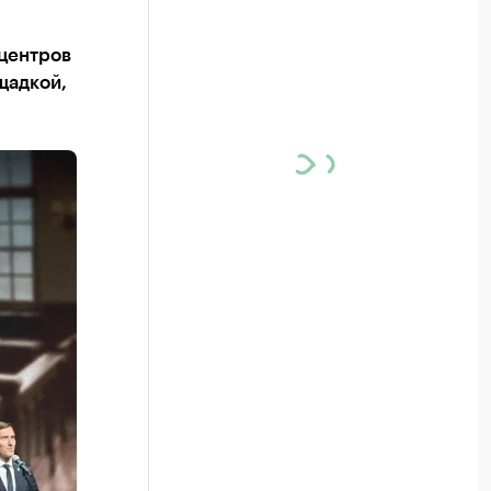
 центров
щадкой,