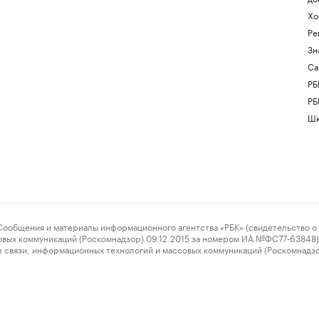
Хо
Ре
Зн
Са
РБ
РБ
Шк
ения и материалы информационного агентства «РБК» (свидетельство о 
овых коммуникаций (Роскомнадзор) 09.12.2015 за номером ИА №ФС77-63848) 
 связи, информационных технологий и массовых коммуникаций (Роскомнадз