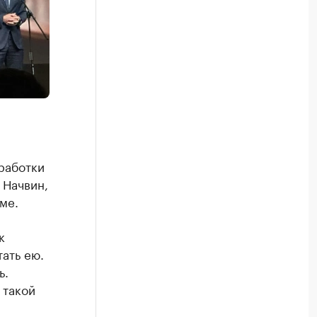
работки
 Начвин,
ме.
к
ать ею.
ь.
 такой