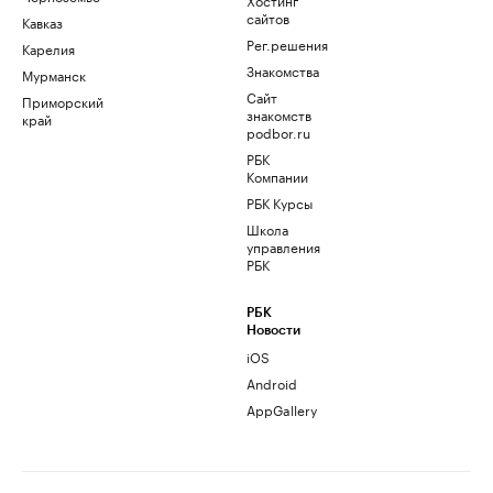
сайтов
Кавказ
Рег.решения
Карелия
Знакомства
Мурманск
Сайт
Приморский
знакомств
край
podbor.ru
РБК
Компании
РБК Курсы
Школа
управления
РБК
РБК
Новости
iOS
Android
AppGallery