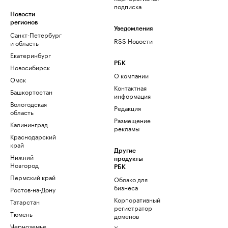
подписка
Новости
регионов
Уведомления
Санкт-Петербург
RSS Новости
и область
Екатеринбург
РБК
Новосибирск
О компании
Омск
Контактная
Башкортостан
информация
Вологодская
Редакция
область
Размещение
Калининград
рекламы
Краснодарский
край
Другие
Нижний
продукты
Новгород
РБК
Пермский край
Облако для
бизнеса
Ростов-на-Дону
Корпоративный
Татарстан
регистратор
Тюмень
доменов
Черноземье
Хостинг