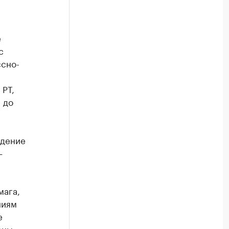
е
с
ссно-
 РТ,
 до
едение
—
мага,
ниям
е
оны