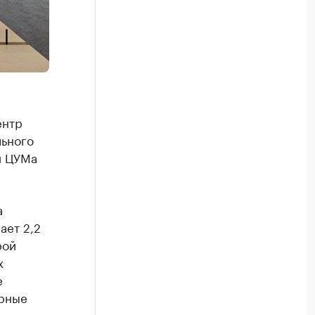
ентр
льного
и ЦУМа
а
ает 2,2
рой
х
е
орные
.