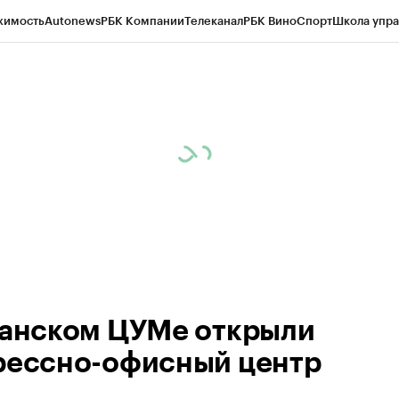
жимость
Autonews
РБК Компании
Телеканал
РБК Вино
Спорт
Школа упра
ипто
РБК Бизнес-среда
Дискуссионный клуб
Исследования
Кредитные 
рагентов
Политика
Экономика
Бизнес
Технологии и медиа
Финансы
Рын
занском ЦУМе открыли
рессно-офисный центр