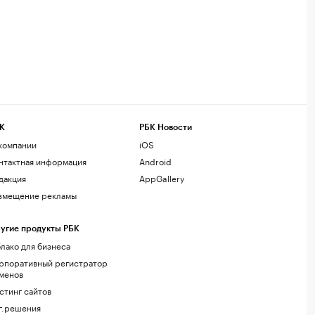
К
РБК Новости
компании
iOS
нтактная информация
Android
дакция
AppGallery
змещение рекламы
угие продукты РБК
лако для бизнеса
рпоративный регистратор
менов
стинг сайтов
г.решения