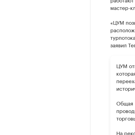
мастер-кл
«ЦУМ пози
располож
турпотока
заявил Те
ЦУМ отк
котора
перееха
истори
Общая п
провод
торговы
На рек