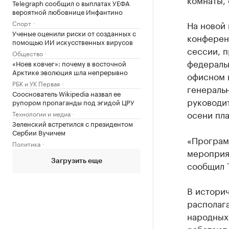
Telegraph сообщил о выплатах УЕФА
вероятной любовнице Инфантино
Спорт
На новой
Ученые оценили риски от созданных с
конферен
помощью ИИ искусственных вирусов
сессии, 
Общество
федераль
«Ноев ковчег»: почему в восточной
Арктике эволюция шла непрерывно
офисном 
РБК и УК Первая
генеральн
Сооснователь Wikipedia назвал ее
руководит
рупором пропаганды под эгидой ЦРУ
осени пл
Технологии и медиа
Зеленский встретился с президентом
Сербии Вучичем
«Програм
Политика
мероприят
Загрузить еще
сообщил 
В историч
располаг
народных
работают 