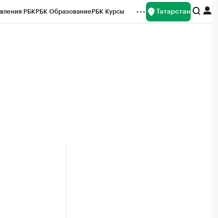
Татарстан
вления РБК
РБК Образование
РБК Курсы
рейтинги
Франшизы
Газета
ок наличной валюты