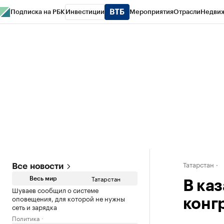
Подписка на РБК
Инвестиции
Мероприятия
Отрасли
Недви
РБК Life
Тренды
Визионеры
Национальные проекты
Город
Стиль
Кр
Спецпроекты СПб
Конференции СПб
Спецпроекты
Проверка конт
Татарстан
Все новости
Татарстан
Весь мир
В ка
Шуваев сообщил о системе
оповещения, для которой не нужны
конг
сеть и зарядка
Политика