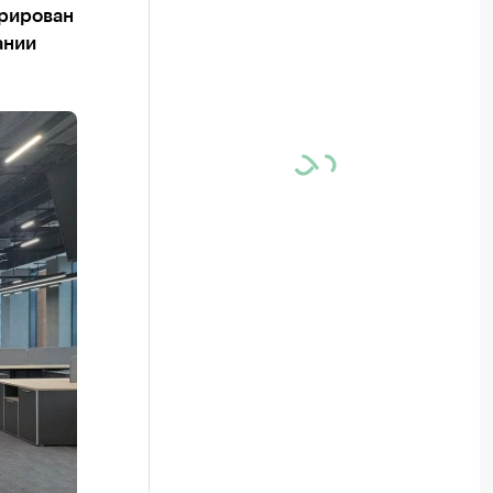
грирован
ании