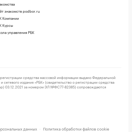
акомства
йт знакомств podbor.ru
К Компании
К Курсы
ола управления РБК
регистрации средства массовой информации выдано Федеральной
и сетевого издания «РБК» (свидетельство о регистрации средства
ор) 03.12.2021 за номером ЭЛ №ФС77-82385) сопровождаются
ерсональных данных
Политика обработки файлов cookie
·