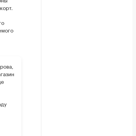
-корт.
го
емого
ирова,
агазин
де
оду