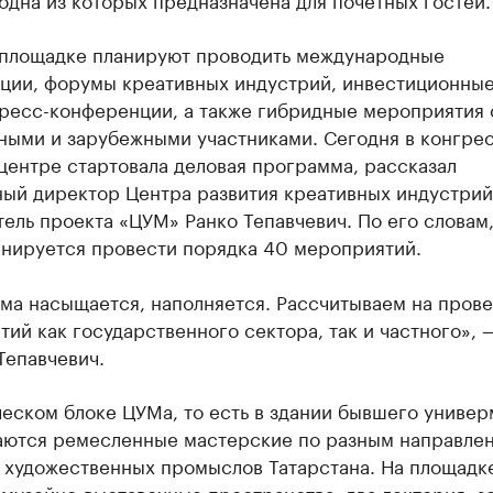
 площадке планируют проводить международные
ции, форумы креативных индустрий, инвестиционны
пресс-конференции, а также гибридные мероприятия 
ными и зарубежными участниками. Сегодня в конгре
центре стартовала деловая программа, рассказал
ый директор Центра развития креативных индустрий
ель проекта «ЦУМ» Ранко Тепавчевич. По его словам,
анируется провести порядка 40 мероприятий.
ма насыщается, наполняется. Рассчитываем на пров
ий как государственного сектора, так и частного», 
Тепавчевич.
еском блоке ЦУМа, то есть в здании бывшего универ
аются ремесленные мастерские по разным направле
 художественных промыслов Татарстана. На площадк
музейно-выставочные пространства, два лектория, з