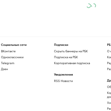
Социальные сети
Подписки
РБ
ВКонтакте
Скрыть баннеры на РБК
О 
Одноклассники
Подписка на РБК
Ко
Telegram
Корпоративная подписка
Ре
Дзен
Ра
Уведомления
RSS Новости
Др
Об
Ко
до
Хо
Ре