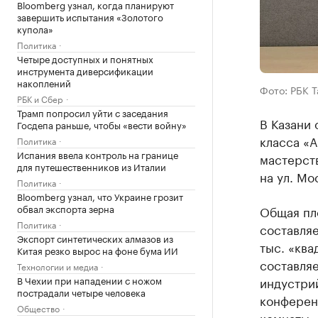
Bloomberg узнал, когда планируют
завершить испытания «Золотого
купола»
Политика
Четыре доступных и понятных
инструмента диверсификации
накоплений
Фото: РБК 
РБК и Сбер
Трамп попросил уйти с заседания
В Казани
Госдепа раньше, чтобы «вести войну»
класса «А
Политика
Испания ввела контроль на границе
мастерств
для путешественников из Италии
на ул. Мо
Политика
Bloomberg узнал, что Украине грозит
обвал экспорта зерна
Общая пл
Политика
составляе
Экспорт синтетических алмазов из
тыс. «ква
Китая резко вырос на фоне бума ИИ
составляе
Технологии и медиа
В Чехии при нападении с ножом
индустри
пострадали четыре человека
конферен
Общество
комнаты, 