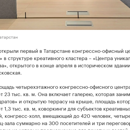
Татарстан
 открыли первый в Татарстане конгрессно-офисный ц
» в структуре креативного кластера – «Центра уника
а», открытого в конце апреля в историческом здани
сковская.
ощадь четырехэтажного конгрессно-офисного центр
т 23 тыс. кв. м. Она включает галерею, которая заним
дратов» и открытую террасу на крыше, площадь кото
т 1,3 тыс. кв. м, коворкинги для субъектов креативны
й, конгресс-холл, вмещающий до 420 человек, четыр
ц-зала суммарно на 300 посетителей и три перегов
одна из которых предназначена для почетных гостей