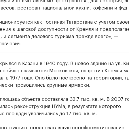
ассов, ресторан национальной кухни, кофейни и фуд
ционируется как гостиная Татарстана с учетом свое
ения в шаговой доступности от Кремля и предполага
, и сегмента делового туризма прежде всего», —
павчевич
рылся в Казани в 1940 году. В новое здание на ул. К
я сейчас называется Московская, напротив Кремля м
л в 1977 году. Оно было построено на территории, г
чески проводились крупные ярмарки.
лощадь объекта составляла 32,7 тыс. кв. м. В 2007 г
илась реконструкция ЦУМа, в результате которого
е площади увеличились до 17 тыс. кв. м.
онструкцию, предполагавшую переформатирование