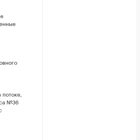
не
венные
ловного
 потоке,
уса №36
с