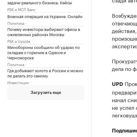
задачи реального бизнеса. Кейсы
РБК и МСП Банк
Возбужден
Военная операция на Украине. Онлайн
отвечающ
Политика
Почему инвесторы выбирают офисы в
действия,
оживленных районах Москвы
произоше
РБК и Upside
эксперти
Минобороны сообщило об ударах по
складам с горючим в Одессе и
Черноморске
Прокурату
Политика
дела по ф
Где добывают золото в России и можно
ли делать это самому
Инвестиции
Прок
UPD
предварит
Загрузить еще
начал сни
не успел 
легковуш
Подпиши