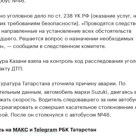
о уголовное дело по ст. 238 УК РФ (оказание услуг, 
их требованиям безопасности). «Проводятся следст
 направленные на установление всех обстоятельств
дшего. Решается вопрос о назначении необходимых
з», — сообщили в следственном комитете.
ра Казани взяла на контроль ход расследования уго
акту ДТП.
уратура Татарстана уточнила причину аварии. По
ельным данным, автомобиль марки Suzuki, двигаясь в
жать скорость. Водитель следовавшего за ним автоб
среагировать и совершил касательное столкновение 
кой. После он столкнулся с автобусом №46.
сь на
МАКС
и
Telegram
РБК Татарстан