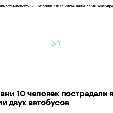
жимость
Autonews
РБК Компании
Телеканал
РБК Вино
Спорт
Школа упра
ипто
РБК Бизнес-среда
Дискуссионный клуб
Исследования
Кредитные 
рагентов
Политика
Экономика
Бизнес
Технологии и медиа
Финансы
Рын
зани 10 человек пострадали 
ии двух автобусов