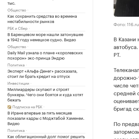
тыс.
Общество
Как сохранить средства во времена
нестабильности рынков
Фото: 116.ru
РБК и Сбер
В Баренцевом море нашли затонувшее
В Казани 
в 1942 году немецкое судно. Видео
автобуса.
Общество
Daily Mail узнала о плане «королевских
РТ.
похорон» экс-принца Эндрю
Политика
Телекана
Эксперт «Альфа-Денег» рассказала,
стоит ли брать кредит на отпуск
дорожно-
Инвестиции
числе че
Миллиардеры скупают и строят
средней с
бункеры. Чего они боятся и куда хотят
бежать
оценивает
Подписка на РБК
бригад с
В Иране впервые за пять месяцев
показали кадры с Моджтабой Хаменеи.
По предв
Видео
Политика
затормози
Как облигационный долг помог решить
сзади ав