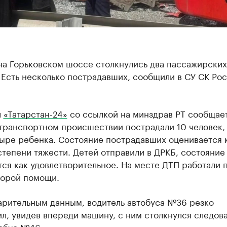
на Горьковском шоссе столкнулись два пассажирских
 Есть несколько пострадавших, сообщили в СУ СК Ро
л
«Татарстан-24»
со ссылкой на минздрав РТ сообщает,
транспортном происшествии пострадали 10 человек, 
тыре ребенка. Состояние пострадавших оценивается 
тепени тяжести. Детей отправили в ДРКБ, состояние
ся как удовлетворительное. На месте ДТП работали п
корой помощи.
арительным данным, водитель автобуса №36 резко
л, увидев впереди машину, с ним столкнулся следов
тобус №46.