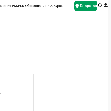
Татарстан
вления РБК
РБК Образование
РБК Курсы
рейтинги
Франшизы
Газета
ок наличной валюты
в