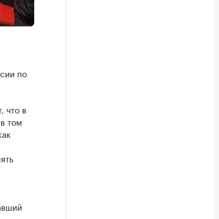
ссии по
 что в
в том
как
ять
авший