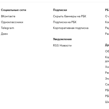
Социальные сети
Подписки
РБ
ВКонтакте
Скрыть баннеры на РБК
О 
Одноклассники
Подписка на РБК
Ко
Telegram
Корпоративная подписка
Ре
Дзен
Ра
Уведомления
RSS Новости
Др
Об
Ко
до
Хо
Ре
Зн
Са
РБ
РБ
Шк