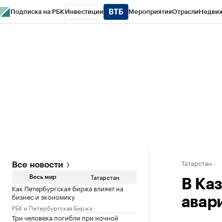
Подписка на РБК
Инвестиции
Мероприятия
Отрасли
Недви
РБК Life
Тренды
Визионеры
Национальные проекты
Город
Стиль
Кр
Спецпроекты СПб
Конференции СПб
Спецпроекты
Проверка конт
Татарстан
Все новости
Татарстан
Весь мир
В Ка
Как Петербургская биржа влияет на
бизнес и экономику
авар
РБК и Петербургская Биржа
Три человека погибли при ночной