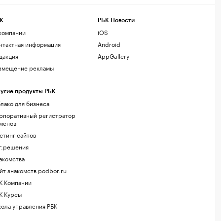
К
РБК Новости
компании
iOS
нтактная информация
Android
дакция
AppGallery
змещение рекламы
угие продукты РБК
лако для бизнеса
рпоративный регистратор
менов
стинг сайтов
г.решения
акомства
йт знакомств podbor.ru
К Компании
К Курсы
ола управления РБК