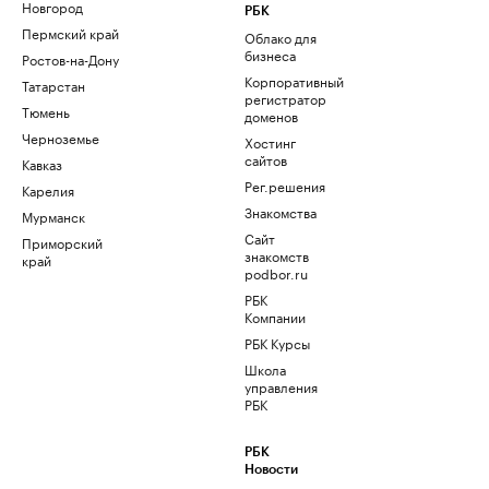
Новгород
РБК
Пермский край
Облако для
бизнеса
Ростов-на-Дону
Корпоративный
Татарстан
регистратор
Тюмень
доменов
Черноземье
Хостинг
сайтов
Кавказ
Рег.решения
Карелия
Знакомства
Мурманск
Сайт
Приморский
знакомств
край
podbor.ru
РБК
Компании
РБК Курсы
Школа
управления
РБК
РБК
Новости