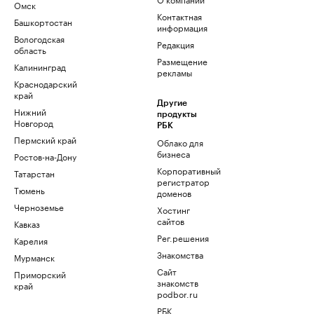
Омск
Контактная
Башкортостан
информация
Вологодская
Редакция
область
Размещение
Калининград
рекламы
Краснодарский
край
Другие
Нижний
продукты
Новгород
РБК
Пермский край
Облако для
бизнеса
Ростов-на-Дону
Корпоративный
Татарстан
регистратор
Тюмень
доменов
Черноземье
Хостинг
сайтов
Кавказ
Рег.решения
Карелия
Знакомства
Мурманск
Сайт
Приморский
знакомств
край
podbor.ru
РБК