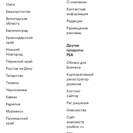
О компании
Омск
Контактная
Башкортостан
информация
Вологодская
Редакция
область
Размещение
Калининград
рекламы
Краснодарский
край
Другие
Нижний
продукты
Новгород
РБК
Пермский край
Облако для
бизнеса
Ростов-на-Дону
Корпоративный
Татарстан
регистратор
Тюмень
доменов
Черноземье
Хостинг
сайтов
Кавказ
Рег.решения
Карелия
Знакомства
Мурманск
Сайт
Приморский
знакомств
край
podbor.ru