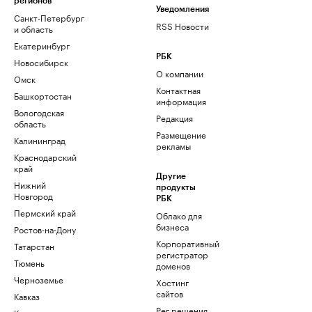
регионов
Уведомления
Санкт-Петербург
RSS Новости
и область
Екатеринбург
РБК
Новосибирск
О компании
Омск
Контактная
Башкортостан
информация
Вологодская
Редакция
область
Размещение
Калининград
рекламы
Краснодарский
край
Другие
Нижний
продукты
Новгород
РБК
Пермский край
Облако для
бизнеса
Ростов-на-Дону
Корпоративный
Татарстан
регистратор
Тюмень
доменов
Черноземье
Хостинг
сайтов
Кавказ
Рег.решения