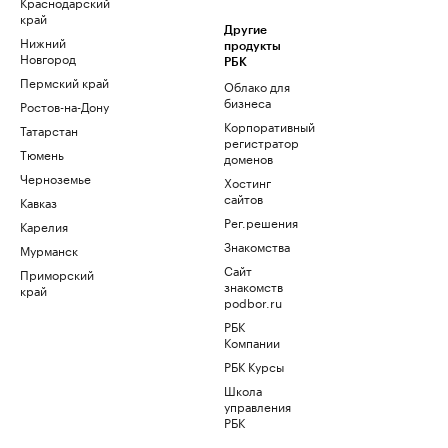
Краснодарский
край
Другие
Нижний
продукты
Новгород
РБК
Пермский край
Облако для
бизнеса
Ростов-на-Дону
Корпоративный
Татарстан
регистратор
Тюмень
доменов
Черноземье
Хостинг
сайтов
Кавказ
Рег.решения
Карелия
Знакомства
Мурманск
Сайт
Приморский
знакомств
край
podbor.ru
РБК
Компании
РБК Курсы
Школа
управления
РБК