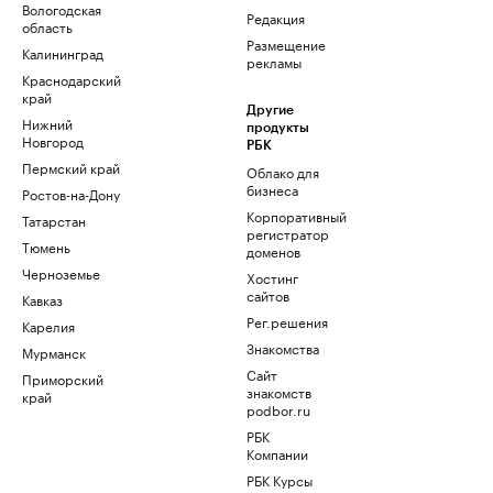
Вологодская
Редакция
область
Размещение
Калининград
рекламы
Краснодарский
край
Другие
Нижний
продукты
Новгород
РБК
Пермский край
Облако для
бизнеса
Ростов-на-Дону
Корпоративный
Татарстан
регистратор
Тюмень
доменов
Черноземье
Хостинг
сайтов
Кавказ
Рег.решения
Карелия
Знакомства
Мурманск
Сайт
Приморский
знакомств
край
podbor.ru
РБК
Компании
РБК Курсы