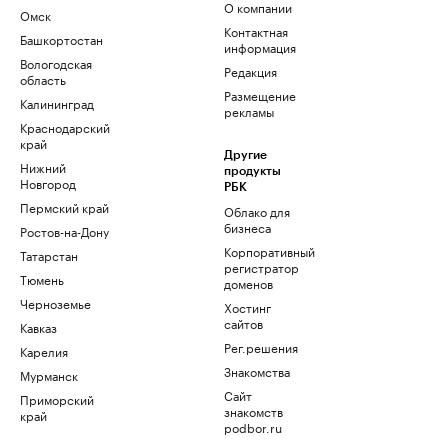
О компании
Омск
Контактная
Башкортостан
информация
Вологодская
Редакция
область
Размещение
Калининград
рекламы
Краснодарский
край
Другие
Нижний
продукты
Новгород
РБК
Пермский край
Облако для
бизнеса
Ростов-на-Дону
Корпоративный
Татарстан
регистратор
Тюмень
доменов
Черноземье
Хостинг
сайтов
Кавказ
Рег.решения
Карелия
Знакомства
Мурманск
Сайт
Приморский
знакомств
край
podbor.ru