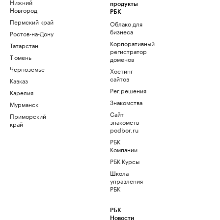
Нижний
продукты
Новгород
РБК
Пермский край
Облако для
бизнеса
Ростов-на-Дону
Корпоративный
Татарстан
регистратор
Тюмень
доменов
Черноземье
Хостинг
сайтов
Кавказ
Рег.решения
Карелия
Знакомства
Мурманск
Сайт
Приморский
знакомств
край
podbor.ru
РБК
Компании
РБК Курсы
Школа
управления
РБК
РБК
Новости