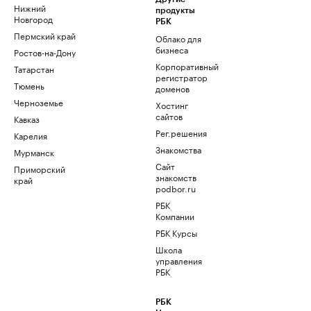
Нижний
продукты
Новгород
РБК
Пермский край
Облако для
бизнеса
Ростов-на-Дону
Корпоративный
Татарстан
регистратор
Тюмень
доменов
Черноземье
Хостинг
сайтов
Кавказ
Рег.решения
Карелия
Знакомства
Мурманск
Сайт
Приморский
знакомств
край
podbor.ru
РБК
Компании
РБК Курсы
Школа
управления
РБК
РБК