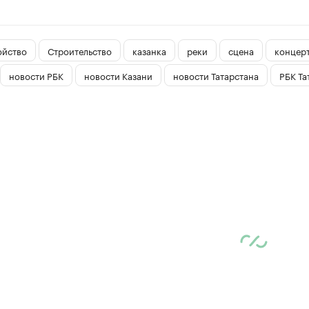
ойство
Строительство
казанка
реки
сцена
концер
новости РБК
новости Казани
новости Татарстана
РБК Та