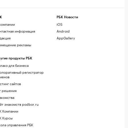
К
РБК Новости
компании
iOS
нтактная информация
Android
дакция
AppGallery
змещение рекламы
угие продукты РБК
лако для бизнеса
рпоративный регистратор
менов
стинг сайтов
г.решения
акомства
йт знакомств podbor.ru
К Компании
К Курсы
ола управления РБК