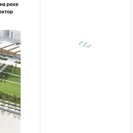
на реке
ектор