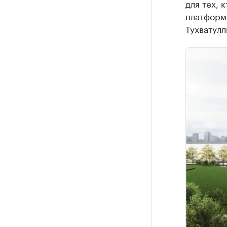
для тех, 
платформы
Тухватулл