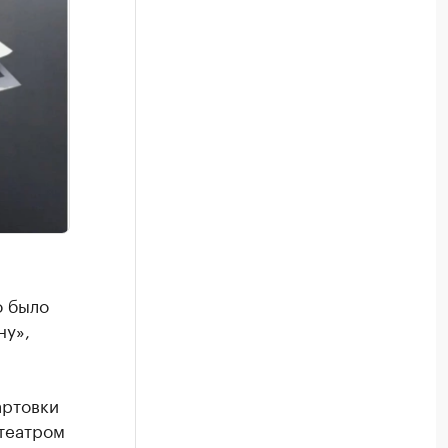
о было
ну»,
артовки
итеатром