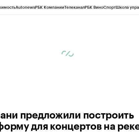
жимость
Autonews
РБК Компании
Телеканал
РБК Вино
Спорт
Школа упра
ипто
РБК Бизнес-среда
Дискуссионный клуб
Исследования
Кредитные 
рагентов
Политика
Экономика
Бизнес
Технологии и медиа
Финансы
Рын
зани предложили построить
форму для концертов на рек