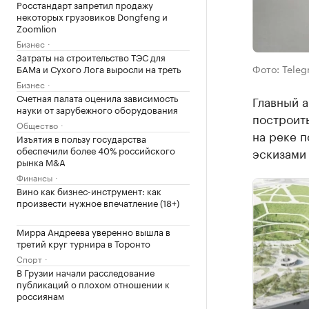
Росстандарт запретил продажу
некоторых грузовиков Dongfeng и
Zoomlion
Бизнес
Затраты на строительство ТЭС для
Фото: Teleg
БАМа и Сухого Лога выросли на треть
Бизнес
Счетная палата оценила зависимость
Главный а
науки от зарубежного оборудования
построить
Общество
на реке п
Изъятия в пользу государства
обеспечили более 40% российского
эскизами 
рынка M&A
Финансы
Вино как бизнес-инструмент: как
произвести нужное впечатление (18+)
Мирра Андреева уверенно вышла в
третий круг турнира в Торонто
Спорт
В Грузии начали расследование
публикаций о плохом отношении к
россиянам