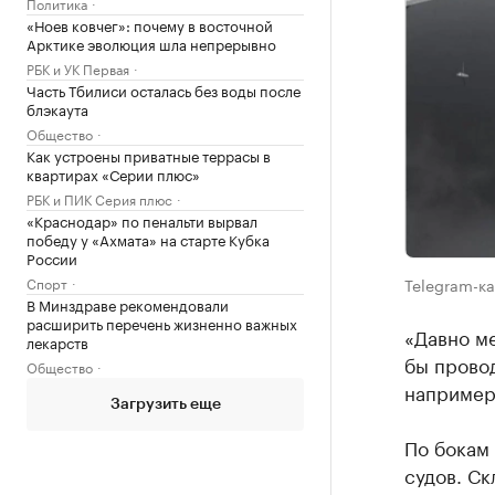
Политика
«Ноев ковчег»: почему в восточной
Арктике эволюция шла непрерывно
РБК и УК Первая
Часть Тбилиси осталась без воды после
блэкаута
Общество
Как устроены приватные террасы в
квартирах «Серии плюс»
РБК и ПИК Серия плюс
«Краснодар» по пенальти вырвал
победу у «Ахмата» на старте Кубка
России
Telegram-ка
Спорт
В Минздраве рекомендовали
расширить перечень жизненно важных
«Давно ме
лекарств
бы прово
Общество
например»
Загрузить еще
По бокам
судов. Ск