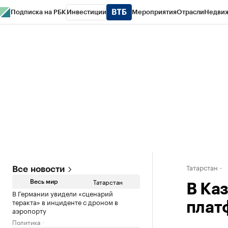
Подписка на РБК
Инвестиции
Мероприятия
Отрасли
Недви
РБК Life
Тренды
Визионеры
Национальные проекты
Город
Стиль
Кр
Спецпроекты СПб
Конференции СПб
Спецпроекты
Проверка конт
Татарстан
Все новости
Татарстан
Весь мир
В Ка
В Германии увидели «сценарий
теракта» в инциденте с дроном в
плат
аэропорту
Политика