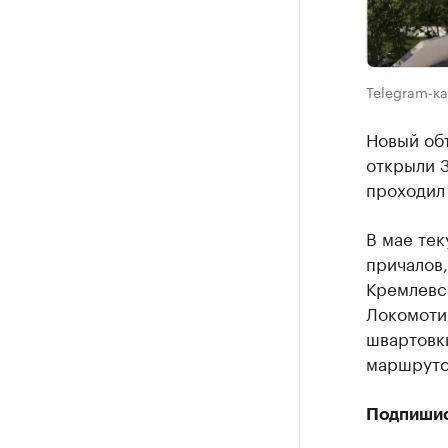
Telegram-ка
Новый об
открыли 3
проходил 
В мае тек
причалов,
Кремлевск
Локомотив
швартовки
маршруто
Подпиши