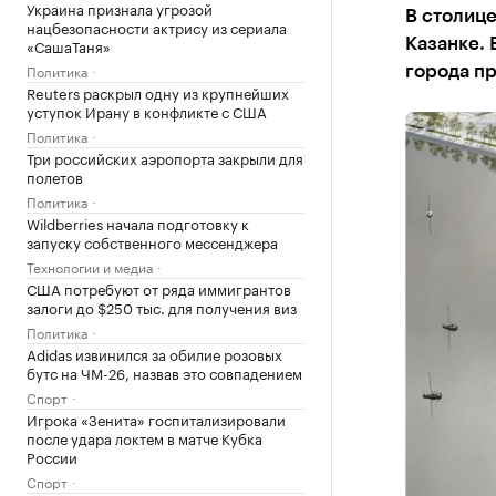
Украина признала угрозой
В столице
нацбезопасности актрису из сериала
«СашаТаня»
Казанке. 
Политика
города п
Reuters раскрыл одну из крупнейших
уступок Ирану в конфликте с США
Политика
Три российских аэропорта закрыли для
полетов
Политика
Wildberries начала подготовку к
запуску собственного мессенджера
Технологии и медиа
США потребуют от ряда иммигрантов
залоги до $250 тыс. для получения виз
Политика
Adidas извинился за обилие розовых
бутс на ЧМ-26, назвав это совпадением
Спорт
Игрока «Зенита» госпитализировали
после удара локтем в матче Кубка
России
Спорт