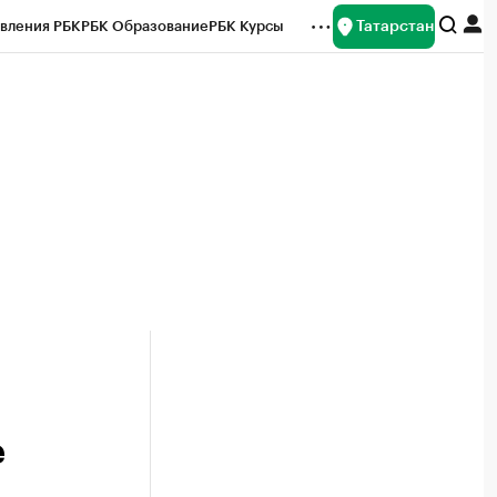
Татарстан
вления РБК
РБК Образование
РБК Курсы
рейтинги
Франшизы
Газета
ок наличной валюты
е