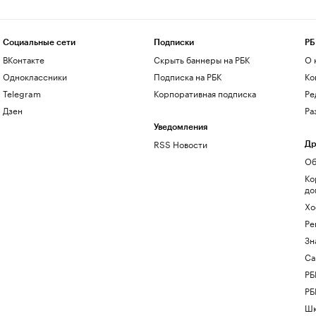
Социальные сети
Подписки
РБ
ВКонтакте
Скрыть баннеры на РБК
О 
Одноклассники
Подписка на РБК
Ко
Telegram
Корпоративная подписка
Ре
Дзен
Ра
Уведомления
RSS Новости
Др
Об
Ко
до
Хо
Ре
Зн
Са
РБ
РБ
Шк