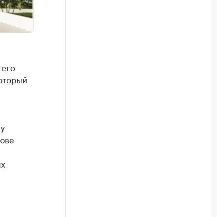
 его
который
 у
рове
ых