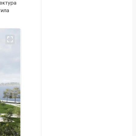
тектура
тила