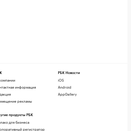
К
РБК Новости
компании
iOS
нтактная информация
Android
дакция
AppGallery
змещение рекламы
угие продукты РБК
лако для бизнеса
рпоративный регистратор