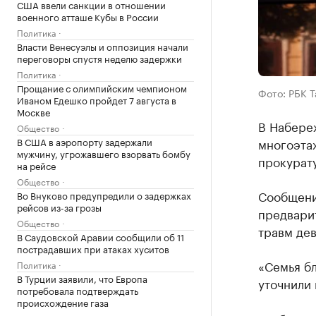
США ввели санкции в отношении
военного атташе Кубы в России
Политика
Власти Венесуэлы и оппозиция начали
переговоры спустя неделю задержки
Политика
Прощание с олимпийским чемпионом
Фото: РБК 
Иваном Едешко пройдет 7 августа в
Москве
В Набереж
Общество
многоэта
В США в аэропорту задержали
мужчину, угрожавшего взорвать бомбу
прокурату
на рейсе
Общество
Сообщени
Во Внуково предупредили о задержках
рейсов из-за грозы
предварит
Общество
травм дев
В Саудовской Аравии сообщили об 11
пострадавших при атаках хуситов
«Семья бл
Политика
В Турции заявили, что Европа
уточнили 
потребовала подтверждать
происхождение газа