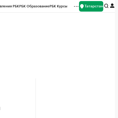
Татарстан
вления РБК
РБК Образование
РБК Курсы
рейтинги
Франшизы
Газета
ок наличной валюты
а