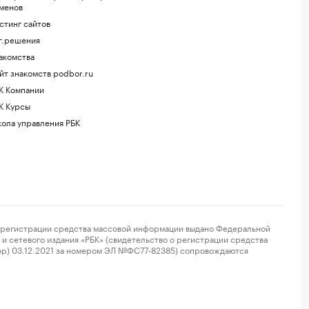
менов
стинг сайтов
г.решения
акомства
йт знакомств podbor.ru
К Компании
К Курсы
ола управления РБК
регистрации средства массовой информации выдано Федеральной
и сетевого издания «РБК» (свидетельство о регистрации средства
ор) 03.12.2021 за номером ЭЛ №ФС77-82385) сопровождаются