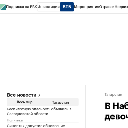
Подписка на РБК
Инвестиции
Мероприятия
Отрасли
Недви
РБК Life
Тренды
Визионеры
Национальные проекты
Город
Стиль
Кр
Спецпроекты СПб
Конференции СПб
Спецпроекты
Проверка конт
Татарстан
Все новости
Татарстан
Весь мир
В На
Беспилотную опасность объявили в
Свердловской области
дево
Политика
Синоптик допустил обновление