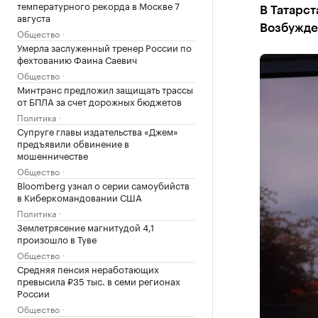
температурного рекорда в Москве 7
В Татарст
августа
Возбужде
Общество
Умерла заслуженный тренер России по
фехтованию Фаина Саевич
Общество
Минтранс предложил защищать трассы
от БПЛА за счет дорожных бюджетов
Политика
Супруге главы издательства «Джем»
предъявили обвинение в
мошенничестве
Общество
Bloomberg узнал о серии самоубийств
в Киберкомандовании США
Политика
Землетрясение магнитудой 4,1
произошло в Туве
Общество
Средняя пенсия неработающих
превысила ₽35 тыс. в семи регионах
России
Общество