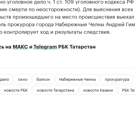
о уголовное дело ч. 1 ст. 109 уголовного кодекса РФ
ние смерти по неосторожности). Для выяснения всех
льств произошедшего на место происшествия выехал
ель прокурора города Набережные Челны Андрей Гим
 контролирует ход и результаты следствия.
сь на
МАКС
и
Telegram
РБК Татарстан
 дело
окно
балкон
Набережные Челны
прокуратура
новости РБК
новости Татарстана
новости Казани
РБК Та