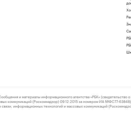
до
Хо
Ре
Зн
Са
РБ
РБ
Шк
ения и материалы информационного агентства «РБК» (свидетельство о 
овых коммуникаций (Роскомнадзор) 09.12.2015 за номером ИА №ФС77-63848) 
 связи, информационных технологий и массовых коммуникаций (Роскомнадз