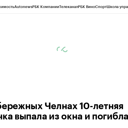
жимость
Autonews
РБК Компании
Телеканал
РБК Вино
Спорт
Школа упра
ипто
РБК Бизнес-среда
Дискуссионный клуб
Исследования
Кредитные 
рагентов
Политика
Экономика
Бизнес
Технологии и медиа
Финансы
Рын
бережных Челнах 10-летняя
чка выпала из окна и погибл