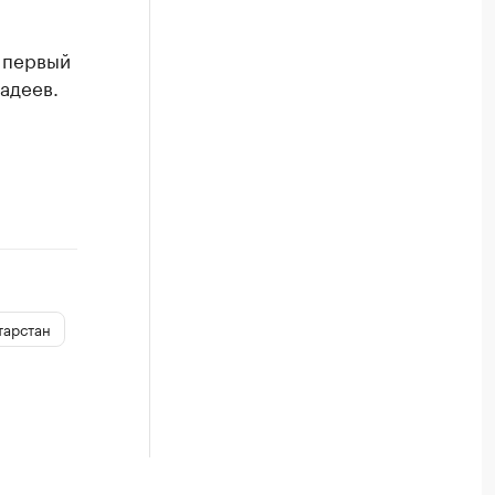
 первый
адеев.
тарстан