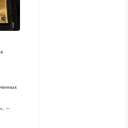
на
ученных
», —