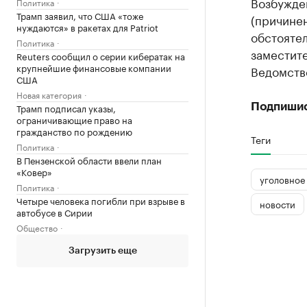
Возбужден
Политика
Трамп заявил, что США «тоже
(причине
нуждаются» в ракетах для Patriot
обстояте
Политика
заместит
Reuters сообщил о серии кибератак на
крупнейшие финансовые компании
Ведомство
США
Новая категория
Подпиши
Трамп подписал указы,
ограничивающие право на
гражданство по рождению
Теги
Политика
В Пензенской области ввели план
«Ковер»
уголовное
Политика
Четыре человека погибли при взрыве в
новости
автобусе в Сирии
Общество
Загрузить еще