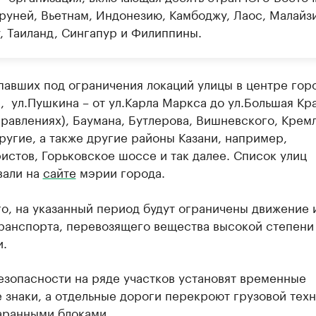
Бруней, Вьетнам, Индонезию, Камбоджу, Лаос, Малайз
, Таиланд, Сингапур и Филиппины.
авших под ограничения локаций улицы в центре гор
 ул.Пушкина – от ул.Карла Маркса до ул.Большая Кра
равлениях), Баумана, Бутлерова, Вишневского, Крем
ругие, а также другие районы Казани, например,
истов, Горьковское шоссе и так далее. Список улиц
вали на
сайте
мэрии города.
о, на указанный период будут ограничены движение 
транспорта, перевозящего вещества высокой степени
и.
езопасности на ряде участков установят временные
знаки, а отдельные дороги перекроют грузовой техн
аранными блоками.