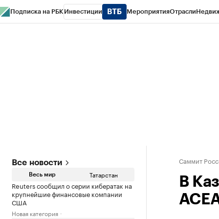
Подписка на РБК
Инвестиции
Мероприятия
Отрасли
Недви
РБК Life
Тренды
Визионеры
Национальные проекты
Город
Стиль
Кр
Спецпроекты СПб
Конференции СПб
Спецпроекты
Проверка конт
Саммит Росс
Все новости
Татарстан
Весь мир
В Ка
Reuters сообщил о серии кибератак на
крупнейшие финансовые компании
АСЕА
США
Новая категория