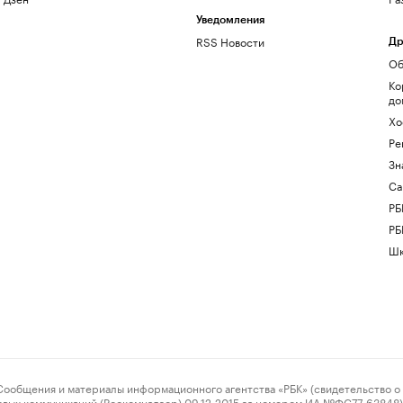
Уведомления
RSS Новости
Др
Об
Ко
до
Хо
Ре
Зн
Са
РБ
РБ
Шк
ения и материалы информационного агентства «РБК» (свидетельство о 
овых коммуникаций (Роскомнадзор) 09.12.2015 за номером ИА №ФС77-63848) 