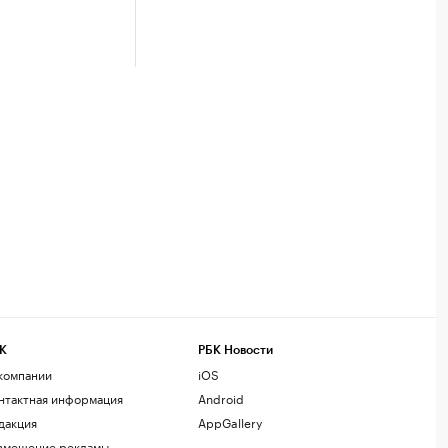
К
РБК Новости
компании
iOS
нтактная информация
Android
дакция
AppGallery
змещение рекламы