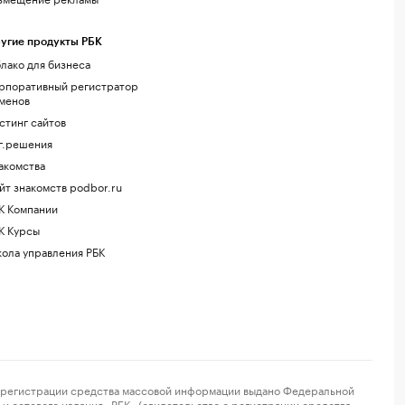
угие продукты РБК
лако для бизнеса
рпоративный регистратор
менов
стинг сайтов
г.решения
акомства
йт знакомств podbor.ru
К Компании
К Курсы
ола управления РБК
регистрации средства массовой информации выдано Федеральной
и сетевого издания «РБК» (свидетельство о регистрации средства