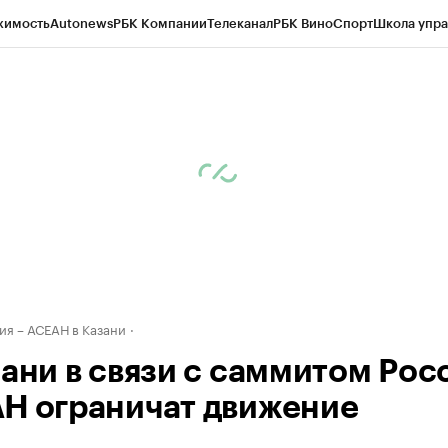
жимость
Autonews
РБК Компании
Телеканал
РБК Вино
Спорт
Школа упра
ипто
РБК Бизнес-среда
Дискуссионный клуб
Исследования
Кредитные 
рагентов
Политика
Экономика
Бизнес
Технологии и медиа
Финансы
Рын
ия – АСЕАН в Казани
зани в связи с саммитом Рос
Н ограничат движение