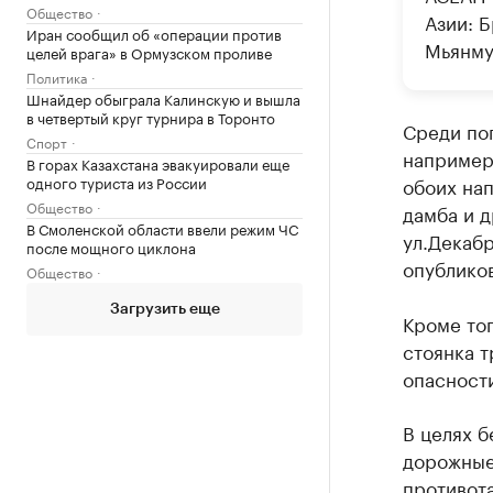
Общество
Азии: 
Иран сообщил об «операции против
Мьянму
целей врага» в Ормузском проливе
Политика
Шнайдер обыграла Калинскую и вышла
в четвертый круг турнира в Торонто
Среди поп
Спорт
например,
В горах Казахстана эвакуировали еще
одного туриста из России
обоих нап
Общество
дамба и д
В Смоленской области ввели режим ЧС
ул.Декабр
после мощного циклона
опублико
Общество
Загрузить еще
Кроме тог
стоянка 
опасност
В целях б
дорожные 
противот