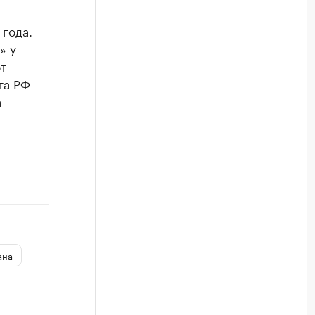
 года.
» у
т
та РФ
а
ана