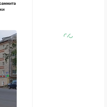
 саммита
вки