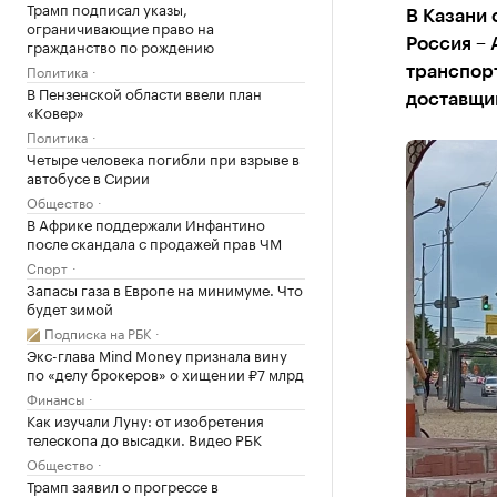
Трамп подписал указы,
В Казани 
ограничивающие право на
гражданство по рождению
Россия – 
Политика
транспорт
В Пензенской области ввели план
доставщи
«Ковер»
Политика
Четыре человека погибли при взрыве в
автобусе в Сирии
Общество
В Африке поддержали Инфантино
после скандала с продажей прав ЧМ
Спорт
Запасы газа в Европе на минимуме. Что
будет зимой
Подписка на РБК
Экс-глава Mind Money признала вину
по «делу брокеров» о хищении ₽7 млрд
Финансы
Как изучали Луну: от изобретения
телескопа до высадки. Видео РБК
Общество
Трамп заявил о прогрессе в