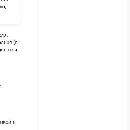
ию,
ода,
сная (в
левская
и
икой и