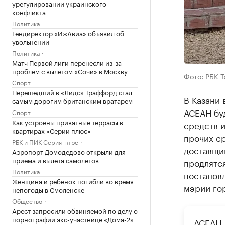
урегулировании украинского
конфликта
Политика
Гендиректор «ИжАвиа» объявил об
увольнении
Политика
Матч Первой лиги перенесли из-за
проблем с вылетом «Сочи» в Москву
Фото: РБК 
Спорт
Перешедший в «Лидс» Траффорд стал
В Казани 
самым дорогим британским вратарем
АСЕАН бу
Спорт
Как устроены приватные террасы в
средств и
квартирах «Серии плюс»
прочих ср
РБК и ПИК Серия плюс
доставщик
Аэропорт Домодедово открыли для
приема и вылета самолетов
продлятс
Политика
постановл
Женщина и ребенок погибли во время
мэрии го
непогоды в Смоленске
Общество
Арест запросили обвиняемой по делу о
порнографии экс-участнице «Дома-2»
АСЕАН 