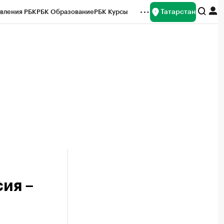
Татарстан
вления РБК
РБК Образование
РБК Курсы
рейтинги
Франшизы
Газета
ок наличной валюты
сия –