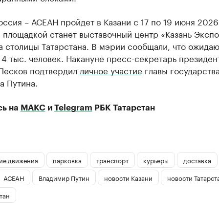
ссия – АСЕАН пройдет в Казани с 17 по 19 июня 2026
 площадкой станет выставочный центр «Казань Экспо
 столицы Татарстана. В мэрии сообщали, что ожидаю
4 тыс. человек. Накануне пресс-секретарь президен
Песков подтвердил
личное участие
главы государств
а Путина.
сь на
МАКС
и
Telegram
РБК Татарстан
ие движения
парковка
транспорт
курьеры
доставка
АСЕАН
Владимир Путин
новости Казани
новости Татарст
тан