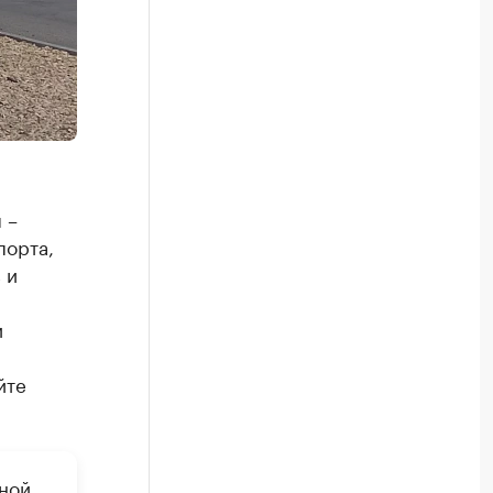
 –
порта,
 и
и
йте
ной