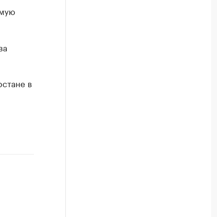
имую
ва
рстане в