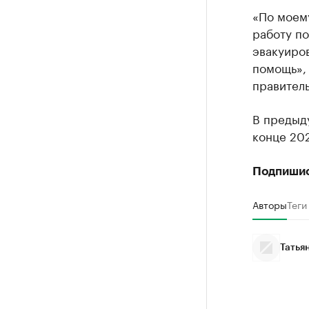
«По моем
работу по
эвакуиров
помощь»,
правител
В предыд
конце 202
Подпиши
Авторы
Теги
Татья