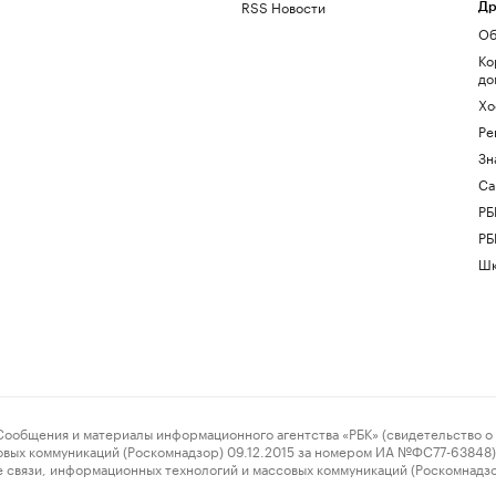
RSS Новости
Др
Об
Ко
до
Хо
Ре
Зн
Са
РБ
РБ
Шк
ения и материалы информационного агентства «РБК» (свидетельство о 
овых коммуникаций (Роскомнадзор) 09.12.2015 за номером ИА №ФС77-63848) 
 связи, информационных технологий и массовых коммуникаций (Роскомнадз