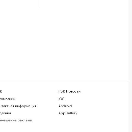
К
РБК Новости
компании
iOS
нтактная информация
Android
дакция
AppGallery
змещение рекламы