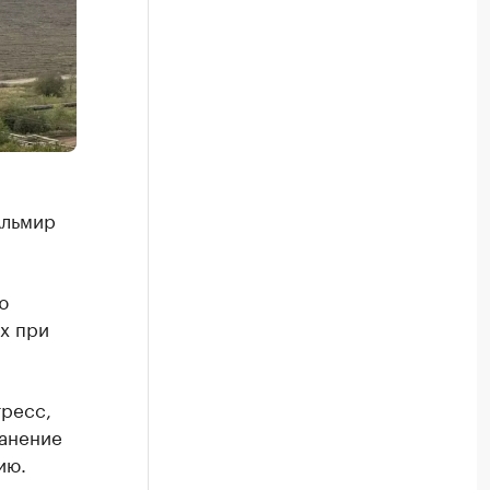
Альмир
ю
х при
тресс,
ранение
ию.