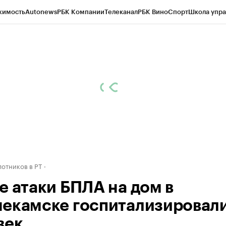
жимость
Autonews
РБК Компании
Телеканал
РБК Вино
Спорт
Школа упра
ипто
РБК Бизнес-среда
Дискуссионный клуб
Исследования
Кредитные 
рагентов
Политика
Экономика
Бизнес
Технологии и медиа
Финансы
Рын
отников в РТ
е атаки БПЛА на дом в
екамске госпитализировали
век