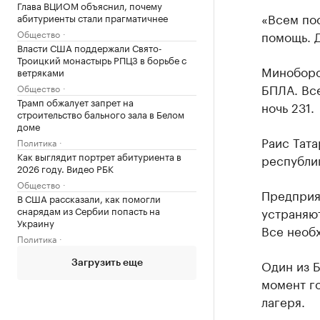
Глава ВЦИОМ объяснил, почему
«Всем по
абитуриенты стали прагматичнее
Общество
помощь. 
Власти США поддержали Свято-
Троицкий монастырь РПЦЗ в борьбе с
Миноборо
ветряками
БПЛА. Все
Общество
Трамп обжалует запрет на
ночь 231.
строительство бального зала в Белом
доме
Раис Тат
Политика
Как выглядит портрет абитуриента в
республи
2026 году. Видео РБК
Общество
Предприят
В США рассказали, как помогли
снарядам из Сербии попасть на
устраняю
Украину
Все необ
Политика
Один из 
Загрузить еще
момент г
лагеря.