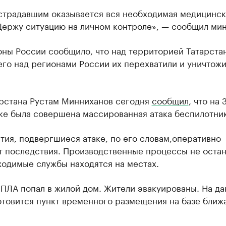
страдавшим оказывается вся необходимая медицинск
Держу ситуацию на личном контроле», — сообщил мин
ны России сообщило, что над территорией Татарста
го над регионами России их перехватили и уничтожи
арстана Рустам Минниханов сегодня
сообщил
, что на
ке была совершена массированная атака беспилотник
ия, подвергшиеся атаке, по его словам,оперативно
т последствия. Производственные процессы не оста
ходимые службы находятся на местах.
БПЛА попал в жилой дом. Жители эвакуированы. На д
отовится пункт временного размещения на базе ближ