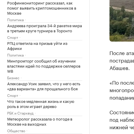
Росфинмониторинг рассказал, как
помог выявить криптомошенников в
Москве
Политика
Андреева проиграла 34-й ракетке мира
в третьем круге турнира в Торонто
Спорт
РПЦ ответила на призыв уйти из
Африки
После ат
Политика
пострада
Минпромторг сообщил об изучении
властями идей по поддержке селлеров
Абашев.
WB
Бизнес
«По посл
Александр Усик заявил, что у него есть
«два варианта» для прощального боя
многопро
Спорт
попадани
Что такое медленная жизнь и какую
роль в этом играет дерево
Состояние
РБК и Старквуд
под набл
Метеоролог рассказала о погоде в
Москве на выходных
нижней че
Общество