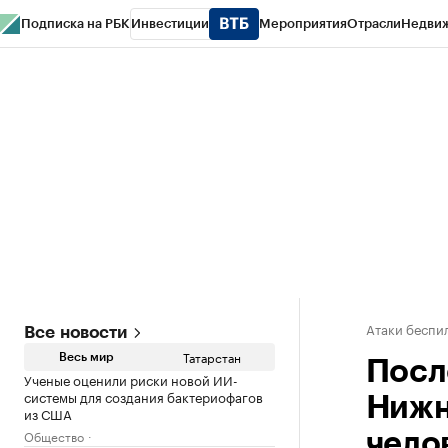
Подписка на РБК
Инвестиции
Мероприятия
Отрасли
Недви
РБК Life
Тренды
Визионеры
Национальные проекты
Город
Стиль
Кр
Спецпроекты СПб
Конференции СПб
Спецпроекты
Проверка конт
Атаки беспил
Все новости
Татарстан
Весь мир
Посл
Ученые оценили риски новой ИИ-
системы для создания бактериофагов
Нижн
из США
Общество
чело