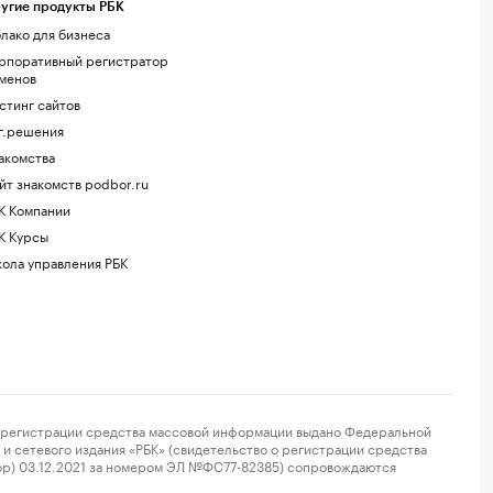
угие продукты РБК
лако для бизнеса
рпоративный регистратор
менов
стинг сайтов
г.решения
акомства
йт знакомств podbor.ru
К Компании
К Курсы
ола управления РБК
регистрации средства массовой информации выдано Федеральной
и сетевого издания «РБК» (свидетельство о регистрации средства
ор) 03.12.2021 за номером ЭЛ №ФС77-82385) сопровождаются