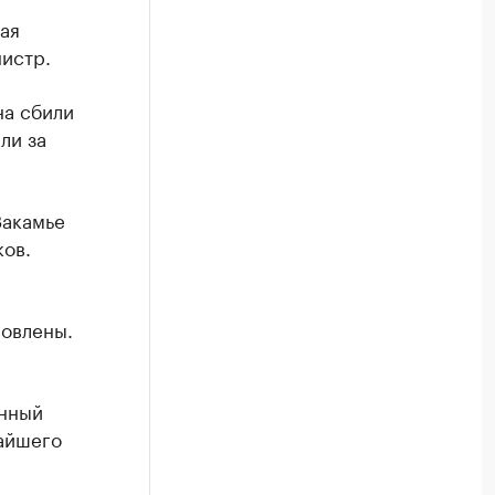
ая
истр.
на сбили
ли за
 Закамье
ов.
новлены.
анный
айшего