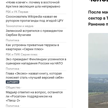
«Ноев ковчег»: почему в восточной
Арктике эволюция шла непрерывно
РБК и УК Первая
После ма
Сооснователь Wikipedia назвал ее
сектор в 
рупором пропаганды под эгидой ЦРУ
Ранение п
Технологии и медиа
Зеленский встретился с президентом
Сербии Вучичем
Политика
Как устроены приватные террасы в
квартирах «Серии плюс»
РБК и ПИК Серия плюс
Экс-президент Финляндии усомнился в
сценарии нападения России на НАТО
Политика
Глава «Эксмо» назвал книгу, которая
поможет стать «лучшей версией себя»
РАДИО
Общество
Мадьяр ответил на вопрос, останется
ли «Росатом» подрядчиком на
«Пакш-2»
Политика