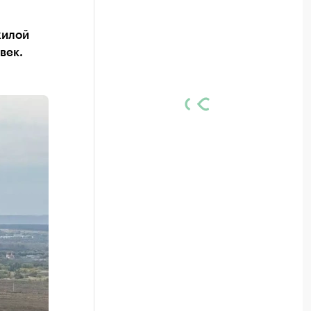
жилой
век.