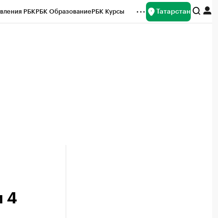
Татарстан
вления РБК
РБК Образование
РБК Курсы
рейтинги
Франшизы
Газета
ок наличной валюты
 4