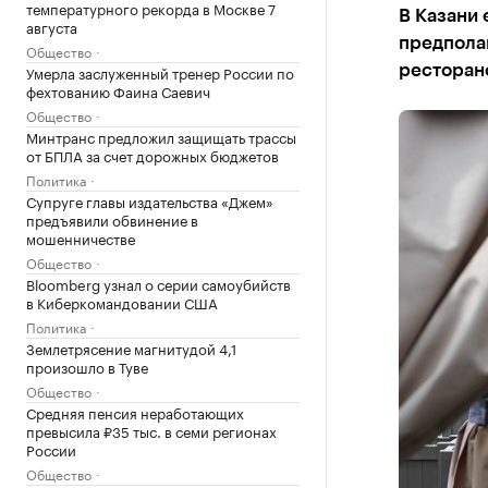
температурного рекорда в Москве 7
В Казани 
августа
предпола
Общество
Умерла заслуженный тренер России по
ресторано
фехтованию Фаина Саевич
Общество
Минтранс предложил защищать трассы
от БПЛА за счет дорожных бюджетов
Политика
Супруге главы издательства «Джем»
предъявили обвинение в
мошенничестве
Общество
Bloomberg узнал о серии самоубийств
в Киберкомандовании США
Политика
Землетрясение магнитудой 4,1
произошло в Туве
Общество
Средняя пенсия неработающих
превысила ₽35 тыс. в семи регионах
России
Общество