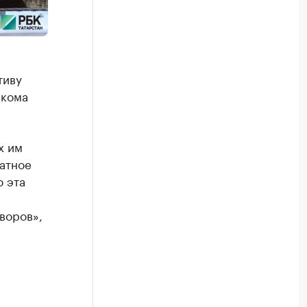
тиву
лкома
х им
атное
 эта
воров»,