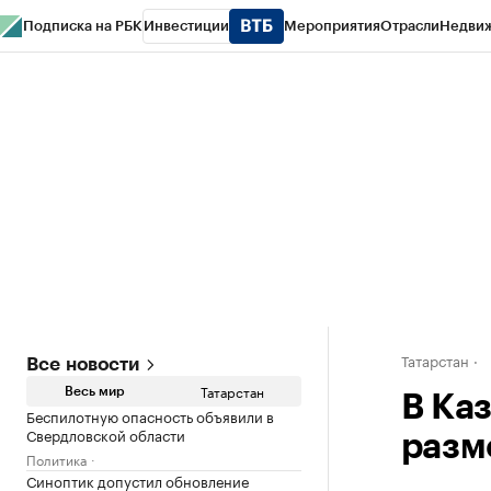
Подписка на РБК
Инвестиции
Мероприятия
Отрасли
Недви
РБК Life
Тренды
Визионеры
Национальные проекты
Город
Стиль
Кр
Спецпроекты СПб
Конференции СПб
Спецпроекты
Проверка конт
Татарстан
Все новости
Татарстан
Весь мир
В Ка
Беспилотную опасность объявили в
Свердловской области
разм
Политика
Синоптик допустил обновление