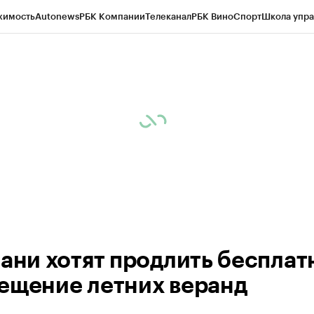
жимость
Autonews
РБК Компании
Телеканал
РБК Вино
Спорт
Школа упра
ипто
РБК Бизнес-среда
Дискуссионный клуб
Исследования
Кредитные 
рагентов
Политика
Экономика
Бизнес
Технологии и медиа
Финансы
Рын
зани хотят продлить бесплат
ещение летних веранд