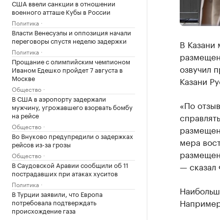
США ввели санкции в отношении
военного атташе Кубы в России
Политика
Власти Венесуэлы и оппозиция начали
переговоры спустя неделю задержки
В Казани 
Политика
размещени
Прощание с олимпийским чемпионом
озвучил 
Иваном Едешко пройдет 7 августа в
Москве
Казани Ру
Общество
В США в аэропорту задержали
«По отзы
мужчину, угрожавшего взорвать бомбу
на рейсе
справлять
Общество
размещени
Во Внуково предупредили о задержках
мера вост
рейсов из-за грозы
размещено
Общество
В Саудовской Аравии сообщили об 11
— сказал 
пострадавших при атаках хуситов
Политика
Наибольши
В Турции заявили, что Европа
Например,
потребовала подтверждать
происхождение газа