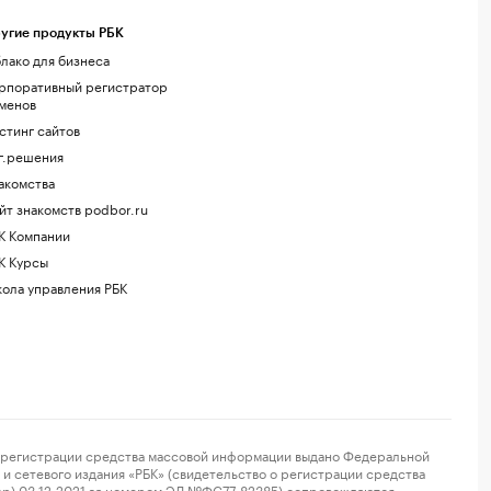
угие продукты РБК
лако для бизнеса
рпоративный регистратор
менов
стинг сайтов
г.решения
акомства
йт знакомств podbor.ru
К Компании
К Курсы
ола управления РБК
регистрации средства массовой информации выдано Федеральной
и сетевого издания «РБК» (свидетельство о регистрации средства
ор) 03.12.2021 за номером ЭЛ №ФС77-82385) сопровождаются