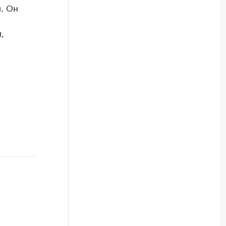
. Он
,
.