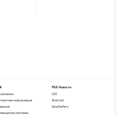
К
РБК Новости
компании
iOS
нтактная информация
Android
дакция
AppGallery
змещение рекламы