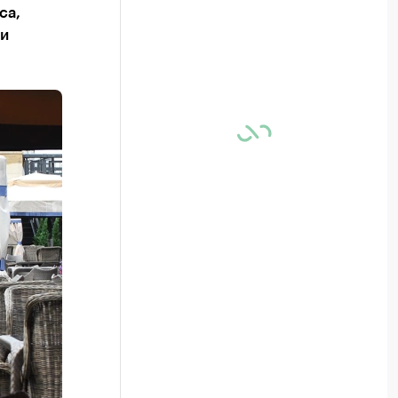
са,
 и