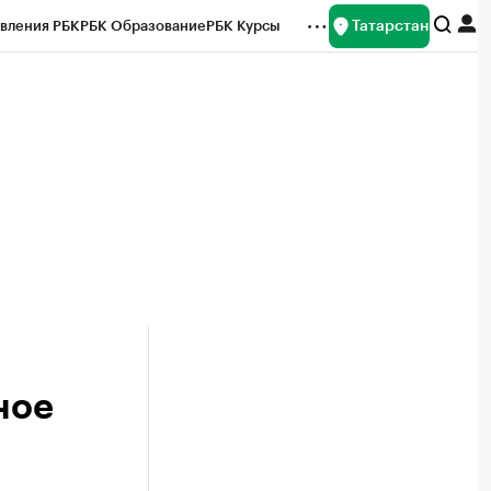
Татарстан
вления РБК
РБК Образование
РБК Курсы
рейтинги
Франшизы
Газета
ок наличной валюты
ное