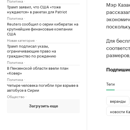
Политика
Мэр Каза
Трамп заявил, что США «тоже
рассказал
нуждаются» в ракетах для Patriot
экономиче
Политика
Reuters сообщил о серии кибератак на
поскольку
крупнейшие финансовые компании
США
Для бесп
Новая категория
Трамп подписал указы,
соответст
ограничивающие право на
размеров,
гражданство по рождению
Политика
В Пензенской области ввели план
Подпиши
«Ковер»
Политика
Теги
Четыре человека погибли при взрыве в
автобусе в Сирии
Общество
веранды
Загрузить еще
новости К