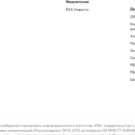
Уведомления
RSS Новости
Др
Об
Ко
до
Хо
Ре
Зн
Са
РБ
РБ
Шк
ения и материалы информационного агентства «РБК» (свидетельство о 
овых коммуникаций (Роскомнадзор) 09.12.2015 за номером ИА №ФС77-63848) 
 связи, информационных технологий и массовых коммуникаций (Роскомнадз