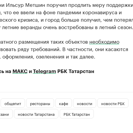
ни Ильсур Метшин поручил продлить меру поддержки
, что ее ввели на фоне пандемии коронавируса и
ского кризиса, и город больше получил, чем потерял
 летние веранды очень востребованы в летний сезон
латного размещения таких объектов
необходимо
вовать ряду требований. В частности, они касаются
 оформления, озеленения и так далее.
сь на
МАКС
и
Telegram
РБК Татарстан
общепит
рестораны
кафе
новости
новости РБК
азани
новости Татарстана
РБК Татарстан