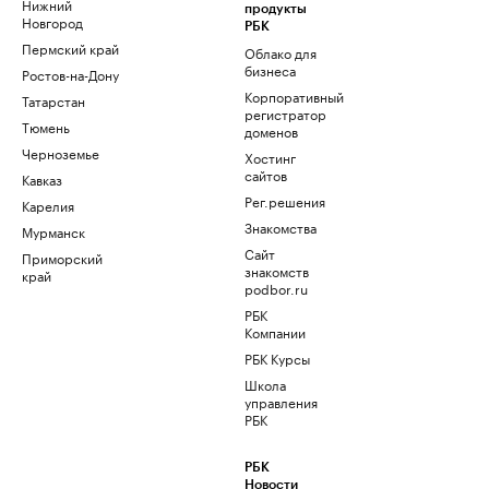
Нижний
продукты
Новгород
РБК
Пермский край
Облако для
бизнеса
Ростов-на-Дону
Корпоративный
Татарстан
регистратор
Тюмень
доменов
Черноземье
Хостинг
сайтов
Кавказ
Рег.решения
Карелия
Знакомства
Мурманск
Сайт
Приморский
знакомств
край
podbor.ru
РБК
Компании
РБК Курсы
Школа
управления
РБК
РБК
Новости