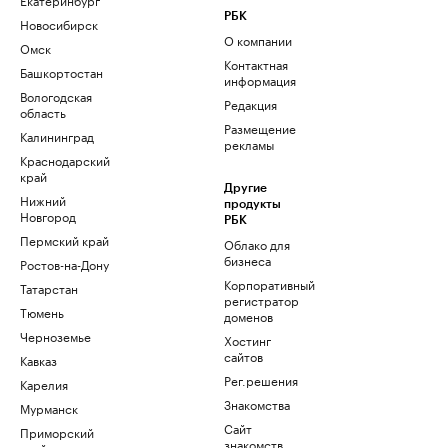
РБК
Новосибирск
О компании
Омск
Контактная
Башкортостан
информация
Вологодская
Редакция
область
Размещение
Калининград
рекламы
Краснодарский
край
Другие
Нижний
продукты
Новгород
РБК
Пермский край
Облако для
бизнеса
Ростов-на-Дону
Корпоративный
Татарстан
регистратор
Тюмень
доменов
Черноземье
Хостинг
сайтов
Кавказ
Рег.решения
Карелия
Знакомства
Мурманск
Сайт
Приморский
знакомств
край