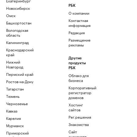
Екатеринбург
РБК
Новосибирск
О компании
Омск
Контактная
Башкортостан
информация
Вологодская
Редакция
область
Размещение
Калининград
рекламы
Краснодарский
край
Другие
Нижний
продукты
Новгород
РБК
Пермский край
Облако для
бизнеса
Ростов-на-Дону
Корпоративный
Татарстан
регистратор
Тюмень
доменов
Черноземье
Хостинг
сайтов
Кавказ
Рег.решения
Карелия
Знакомства
Мурманск
Сайт
Приморский
знакомств