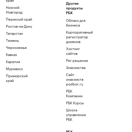
Другие
Нижний
продукты
Новгород
РБК
Пермский край
Облако для
бизнеса
Ростов-на-Дону
Корпоративный
Татарстан
регистратор
Тюмень
доменов
Черноземье
Хостинг
сайтов
Кавказ
Рег.решения
Карелия
Знакомства
Мурманск
Сайт
Приморский
знакомств
край
podbor.ru
РБК
Компании
РБК Курсы
Школа
управления
РБК