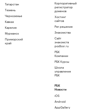
Корпоративный
Татарстан
регистратор
Тюмень
доменов
Черноземье
Хостинг
сайтов
Кавказ
Рег.решения
Карелия
Знакомства
Мурманск
Сайт
Приморский
знакомств
край
podbor.ru
РБК
Компании
РБК Курсы
Школа
управления
РБК
РБК
Новости
iOS
Android
AppGallery