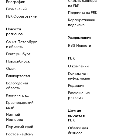
Биографии
на РБК
База знаний
Подписка на РБК
РБК Образование
Корпоративная
подписка
Новости
регионов
Уведомления
Санкт-Петербург
RSS Новости
и область
Екатеринбург
РБК
Новосибирск
О компании
Омск
Контактная
Башкортостан
информация
Вологодская
Редакция
область
Размещение
Калининград
рекламы
Краснодарский
край
Другие
Нижний
продукты
Новгород
РБК
Пермский край
Облако для
бизнеса
Ростов-на-Дону