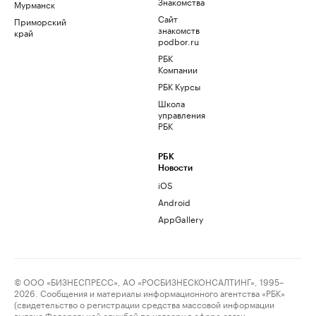
Знакомства
Мурманск
Сайт
Приморский
знакомств
край
podbor.ru
РБК
Компании
РБК Курсы
Школа
управления
РБК
РБК
Новости
iOS
Android
AppGallery
© ООО «БИЗНЕСПРЕСС», АО «РОСБИЗНЕСКОНСАЛТИНГ», 1995–
2026. Сообщения и материалы информационного агентства «РБК»
(свидетельство о регистрации средства массовой информации
выдано Федеральной службой по надзору в сфере связи,