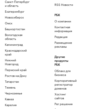
Санкт-Петербург
RSS Новости
и область
Екатеринбург
РБК
Новосибирск
О компании
Омск
Контактная
Башкортостан
информация
Вологодская
Редакция
область
Размещение
Калининград
рекламы
Краснодарский
край
Другие
Нижний
продукты
Новгород
РБК
Пермский край
Облако для
бизнеса
Ростов-на-Дону
Корпоративный
Татарстан
регистратор
Тюмень
доменов
Черноземье
Хостинг
сайтов
Кавказ
Рег.решения
Карелия