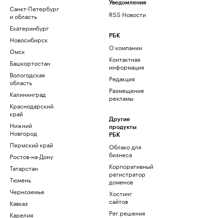
Уведомления
Санкт-Петербург
RSS Новости
и область
Екатеринбург
РБК
Новосибирск
О компании
Омск
Контактная
Башкортостан
информация
Вологодская
Редакция
область
Размещение
Калининград
рекламы
Краснодарский
край
Другие
Нижний
продукты
Новгород
РБК
Пермский край
Облако для
бизнеса
Ростов-на-Дону
Корпоративный
Татарстан
регистратор
Тюмень
доменов
Черноземье
Хостинг
сайтов
Кавказ
Рег.решения
Карелия