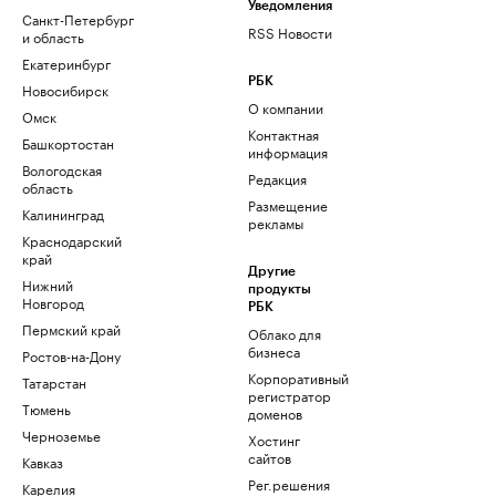
Уведомления
Санкт-Петербург
RSS Новости
и область
Екатеринбург
РБК
Новосибирск
О компании
Омск
Контактная
Башкортостан
информация
Вологодская
Редакция
область
Размещение
Калининград
рекламы
Краснодарский
край
Другие
Нижний
продукты
Новгород
РБК
Пермский край
Облако для
бизнеса
Ростов-на-Дону
Корпоративный
Татарстан
регистратор
Тюмень
доменов
Черноземье
Хостинг
сайтов
Кавказ
Рег.решения
Карелия