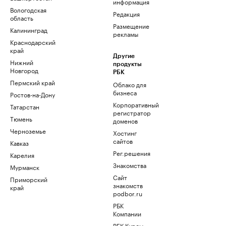
информация
Вологодская
Редакция
область
Размещение
Калининград
рекламы
Краснодарский
край
Другие
Нижний
продукты
Новгород
РБК
Пермский край
Облако для
бизнеса
Ростов-на-Дону
Корпоративный
Татарстан
регистратор
Тюмень
доменов
Черноземье
Хостинг
сайтов
Кавказ
Рег.решения
Карелия
Знакомства
Мурманск
Сайт
Приморский
знакомств
край
podbor.ru
РБК
Компании
РБК Курсы